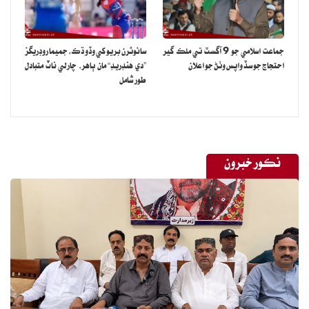
جماعت اسلامي جو 9 آگسٽ تي ملڪ گير
سائوٿرن بريو کي وڏو ڌڪ، جميما روڊريگز
احتجاج جو سڏ واپس وٺڻ جو اعلان
”دي هنڊريڊ“ مان ٻاهر، چارلي ناٽ متبادل
طور شامل
نڪور خبرون