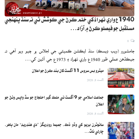
1940ع واري ٺهراءُ کي ختم ڪرڻ جي ڪوشش ٿي ته سنڌ پنهنجي
مستقبل جو فيصلو ڪرڻ ۾ آزاد…
0
ڄامشورو (ويب ڊيسڪ) سنڌ ايڪشن ڪميٽي جي اجلاس ۾ چيو ويو آهي ته
جيڪڏهن عملي طور 1940ع واري ٺهراءُ ۽ 1973ع جي آئين کي…
ميٽرو بس سروس 11 آگسٽ کان بند ڪرڻ جو اعلان
اگست 8, 2026
جماعت اسلامي جو 9 آگسٽ تي ملڪ گير احتجاج جو سڏ واپس وٺڻ جو
اعلان
اگست 8, 2026
سائوٿرن بريو کي وڏو ڌڪ، جميما روڊريگز ”دي هنڊريڊ“ مان ٻاهر،
چارلي ناٽ…