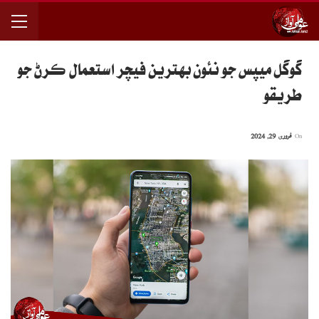
گوگل ميپس جو نئون بهترين فيچر استعمال ڪرڻ جو
طريقو
On
فروری 29, 2024