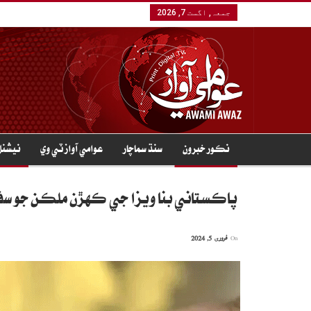
جمعہ, اگست 7, 2026
نڪور خبرون
سنڌ سماچار
عوامي آواز ٽي وي
نيشنل
پاڪستاني بنا ويزا جي ڪهڙن ملڪن جو سف
On
فروری 5, 2024