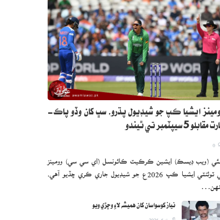
مينز ايشيا ڪپ جو شيڊيول پڌرو، سڀ کان وڏو پاڪ-
 مقابلو 5 سيپٽمبر تي ٿيندو
0
ئي (ويب ڊيسڪ) ايشين ڪرڪيٽ ڪائونسل (اي سي سي) وومينز
ٽي ٽوئنٽي ايشيا ڪپ 2026ع جو شيڊيول جاري ڪري ڇڏيو آهي،
نهن…
نياز کوسواسان کان هميشه لاءِ وڇڙي ويو
اگست 6, 2026