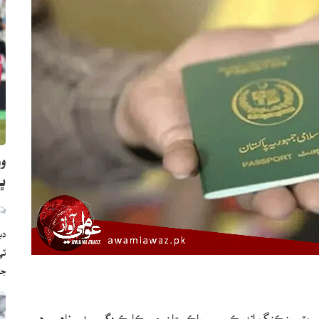
وو
ڀارت
دب
ج
 پاسپورٽ رينڪنگ انڊيڪس ۾ پاڪستان جي ڪارڪردگي سٺي ناهي رهيپر