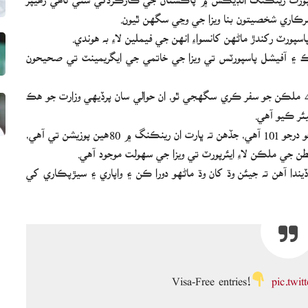
يٽڪ ۽ آفيشل پاسپورٽس تي ويزا جي خاتمي جي ايگريمينٽ تي صحيحون
12 ڊسمبر 2023 کانپوءِ پاڪستاني پاسپورٽ تي بنا ويزا جي 48 ملڪن جو سفر ڪري سگهجي ٿو، ان حوالي سان پرڏيهي وزارت جو هڪ
ئر ڪيو آهي.
هينلي اينڊ پارٽنرز پاسپورٽ انڊيڪس ۾ پاڪستاني پاسپورٽ جو درجو 101 آهي، جڏهن ته ڀارت ان رينڪنگ ۾ 80هين پوزيشن تي آهي،
 جي ملڪن لاءِ ايئرپورٽ تي ويزا جي سهولت موجود آهي.
دا آهن ته جيئن وڌ کان وڌ ماڻهو دورا ڪن ۽ واپاري ۽ سيڙپڪاري کي
Visa-Free entries!
pic.twi