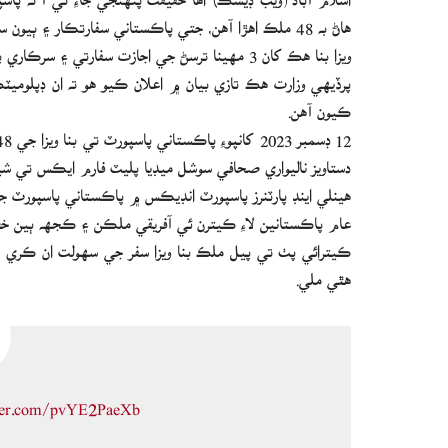
هاڻ به 48 ملڪ اهڙا آهن، جتي پاڪستاني سفارتڪار ۽ ٻيون سرڪاري شخصيتون بنا ويزا جي وڃي سگهن ٿيون.
ويزا بنا هڪ کان 3 مهينا ترسڻ جي اجازت سفارتي ۽ سرڪاري پاسپورٽ رکندڙ ماڻهن کانسواءِ انهن جي فيملين لاءِ به هوندي.
پرڏيهي وزارت هڪ تازي بيان ۾ اعلان ڪيو هو ته ان ڊپلوم
ڪيون آهن.
دستاويز ناليواري صحافي سوشل ميڊيا پليٽ فارم ايڪس تي شي
عام پاڪستانين لاءِ ڪيترن ئي آفريقي ملڪن ۽ ڪجهه ٻين خطن
ڪيترائي پٺ تي پيل ملڪ بنا ويزا سفر جي سهولت ان ڪري ڏين
هٿي ملي.
tter.com/pvYE2PaeXb
February 4, 2024
— Zahid Gishkori (@ZahidGishkori)