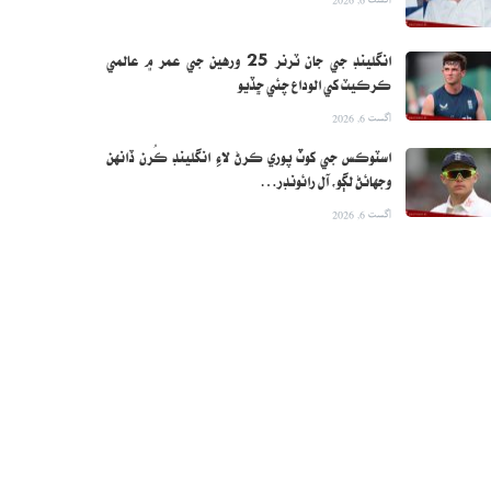
انگلينڊ جي جان ٽرنر 25 ورهين جي عمر ۾ عالمي
ڪرڪيٽ کي الوداع چئي ڇڏيو
اگست 6, 2026
اسٽوڪس جي کوٽ پوري ڪرڻ لاءِ انگلينڊ ڪُرن ڏانهن
وجهائڻ لڳو، آل رائونڊر…
اگست 6, 2026