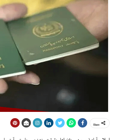
Share
اسلام آباد (ويب ڊيسڪ) اها حقيقت پنهنجي جاءِ تي آ ته