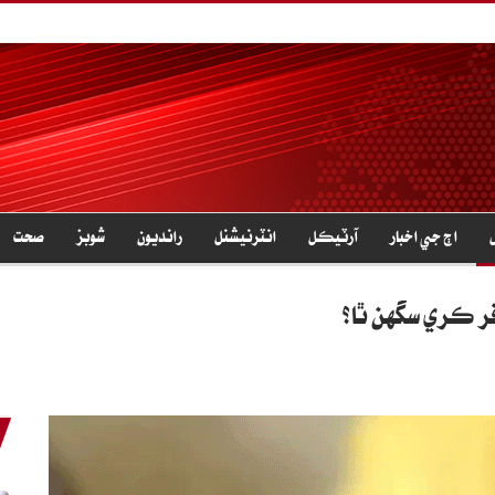
اڄ جي اخبار
آرٽيڪل
انٽرنيشنل
رانديون
شوبز
صحت
ر ڪري سگهن ٿا؟