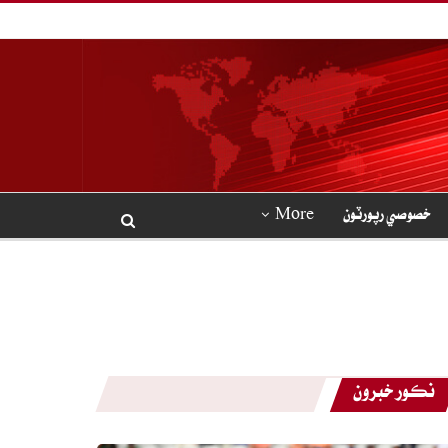
خصوصي رپورٽون
More
نڪور خبرون