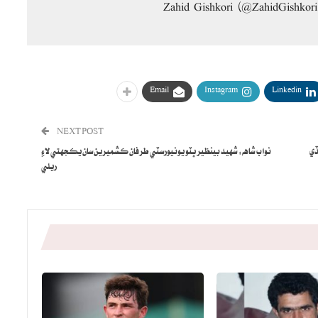
Email
Instagram
Linkedin
NEXT POST
ڏي
نواب شاهه: شهيد بينظير ڀٽو يونيورسٽي طرفان ڪشميرين سان يڪجهتي لاءِ
ريلي