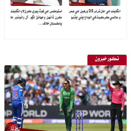
انگلينڊ جي جان ٽرنر 25 ورهين جي عمر
اسٽوڪس جي کوٽ پوري ڪرڻ لاءِ انگلينڊ
۾ عالمي ڪرڪيٽ کي الوداع چئي ڇڏيو
ڪُرن ڏانهن وجهائڻ لڳو، آل رائونڊر جا
پاڪستان خلاف…
نڪور خبرون