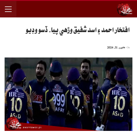
افتخار احمد ۽ اسد شفيق وڙهي پيا، ڏسو وڊيو
On
جنوری 31, 2024