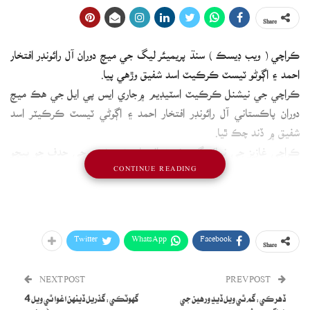
Share
ڪراچي ( ويب ڊيسڪ ) سنڌ پريميئر ليگ جي ميچ دوران آل رائونڊر افتخار
احمد ۽ اڳوڻو ٽيسٽ ڪرڪيٽ اسد شفيق وڙهي پيا.
ڪراچي جي نيشنل ڪرڪيٽ اسٽيڊيم ۾جاري ايس پي ايل جي هڪ ميچ
دوران پاڪستاني آل رائونڊر افتخار احمد ۽ اڳوڻي ٽيسٽ ڪرڪيٽر اسد
شفيق ۾ ڏند چڪ ٿيا.
ڪراچي غازيز جي نمائندگي ڪندڙ افتخار 161 رنسن جي حدف جو پيڇو
CONTINUE READING
ڪندڙ لاڙڪاڻا چئلينجرز جي اسد شفيق کي آئوٽ ڪيو.
Twitter
WhatsApp
Facebook
Share
Iftikhar Ahmed angry at Asad Shafiq! Scenes in
Karachi
NEXT POST
PREV POST
ڏهرڪي: گم ٿي ويل ڏيڍ ورهين جي
گھوٽڪي: گذريل ڏينهن اغوا ٿي ويل 4
What happened there?