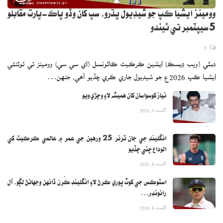
وومينز ايشيا ڪپ جو شيڊيول پڌرو، سڀ کان وڏو پاڪ-ڀارت مقابلو
5 سيپٽمبر تي ٿيندو
0
دبئي (ويب ڊيسڪ) ايشين ڪرڪيٽ ڪائونسل (اي سي سي) وومينز ٽي ٽوئنٽي
ايشيا ڪپ 2026ع جو شيڊيول جاري ڪري ڇڏيو آهي، جنهن…
نياز کوسواسان کان هميشه لاءِ وڇڙي ويو
اگست 6, 2026
انگلينڊ جي جان ٽرنر 25 ورهين جي عمر ۾ عالمي ڪرڪيٽ کي
الوداع چئي ڇڏيو
اگست 6, 2026
اسٽوڪس جي کوٽ پوري ڪرڻ لاءِ انگلينڊ ڪُرن ڏانهن وجهائڻ لڳو، آل
رائونڊر…
اگست 6, 2026