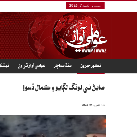
جمعہ, اگست 7, 2026
نڪور خبرون
سنڌ سماچار
عوامي آواز ٽي وي
نيشنل
صابڻ تي لونگ لڳايو ۽ ڪمال ڏسو!
On
جنوری 25, 2024