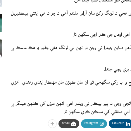
جي ته لونگ رکڻ سان آرام ملندو آهي ته ڇو ته هي اينٽي بيڪٽيريل
هي اهي اوهان جي ڪم اچي سگهن ٿا.
ڏهن صابڻ جيترا ٿي وڃن ته انهن تي لونگ هڻي ڇڏيو ۽ هڪ ماسڪ ۾
پري ڀڄي ويندا.
۾ به رکي سگهجي ٿو. ان سان ڪپڙن مان مهڪار ايندي رهندي. اهڙي
وڃائجي وڃي ته ٻيو بيڪار ٿي ويندو آهي، انهن موزن کي ڪنهن هينگر ۾
گر اتي صفائي کي ممڪن ڪري سگهن ٿا.
Email
Instagram
Linkedin