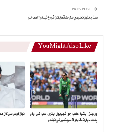
PREV POST
سنڌ ۾ نئون تعليمي سال ڪڏهن کان شروع ٿيندو؟ اهم خبر
You Might Also Like
وومينز ايشيا ڪپ جو شيڊيول پڌرو، سڀ کان وڏو
نياز کوسواسان کان همي
پاڪ-ڀارت مقابلو 5 سيپٽمبر تي ٿيندو