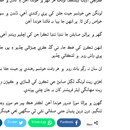
لونگن جي خوشبو جيت جڻن کي پري رکندي آهي، ڏندن ۾ سور ه
خواص رکن ٿا. پر انهن جا ٻيا به فائدا هوندا آهن.
گهر ۾ پراڻن صابڻن جا ننڍا ننڍا ٽڪرا جن کي اڇليو ويندو آ
انهن ٽڪرن کي هڪ جاءِ تي گڏ ڪري چبڙائي ڇڏيو ۽ پوءِ ج
ڀري واش روم ۾ لٽڪائي ڇڏيو.
ان سان نه رڳو باٿ روم ۾ هر وقت خوشبو رهندي پر جيت جڻا به 
اهڙي ريت لونگ لڳل صابڻ جي ٽڪرن کي الماڙي ۾ ڪپڙن وچ 
ريت مهانگي ايئر فريشنر کان به جان ڇٽي پوندي.
گهرن ۾ پراڻا موزا ضرور هوندا آهن. اڪثر هڪ پير جو موزو 
ٽنگيو، درن درين پٺيان جتي صفائي نٿي ٿي سگهي اهي هين
Twitter
WhatsApp
Facebook
Share