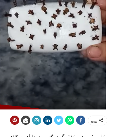
Share
ڪراچي (ويب ڊيسڪ) لونگ هر گهر ۾ هوندا آهن ۽ کاڌن ۾ مصال