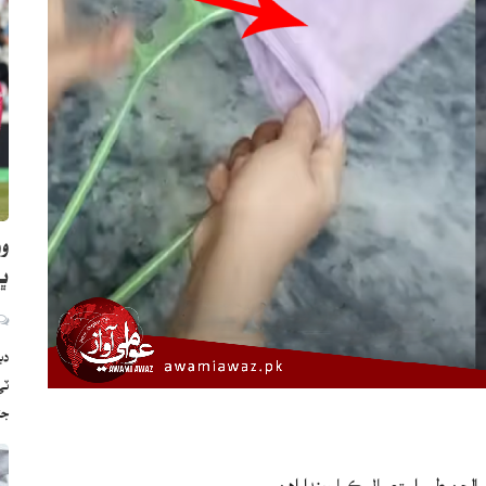
وو
ڀارت
دب
ج
حن طور استعمال ڪيا ويندا اهن.