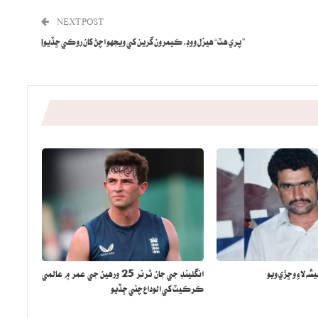
NEXT POST
” پري هٽ“ هيزل ووڊ، ڪيمرون گرين کي ويجهو اچڻ کان روڪي ڇڏيو!
شه لاءِ وڇڙي ويو
انگلينڊ جي جان ٽرنر 25 ورهين جي عمر ۾ عالمي
ڪرڪيٽ کي الوداع چئي ڇڏيو