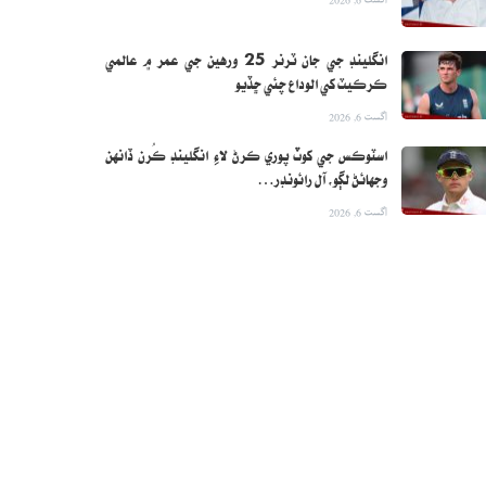
انگلينڊ جي جان ٽرنر 25 ورهين جي عمر ۾ عالمي
ڪرڪيٽ کي الوداع چئي ڇڏيو
اگست 6, 2026
اسٽوڪس جي کوٽ پوري ڪرڻ لاءِ انگلينڊ ڪُرن ڏانهن
وجهائڻ لڳو، آل رائونڊر…
اگست 6, 2026