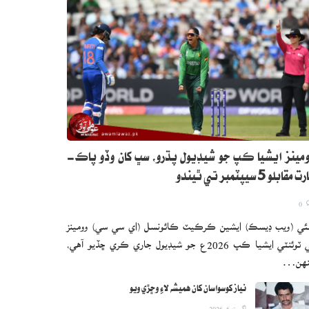
مينز ايشيا ڪپ جو شيڊيول پڌرو، سڀ کان وڏو پاڪ-
 مقابلو 5 سيپٽمبر تي ٿيندو
0
ئي (ويب ڊيسڪ) ايشين ڪرڪيٽ ڪائونسل (اي سي سي) وومينز
ٽي ٽوئنٽي ايشيا ڪپ 2026ع جو شيڊيول جاري ڪري ڇڏيو آهي،
نهن…
نياز کوسواسان کان هميشه لاءِ وڇڙي ويو
اگست 6, 2026