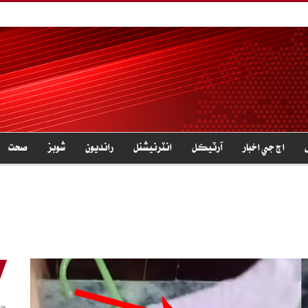
اڄ جي اخبار
آرٽيڪل
انٽرنيشنل
رانديون
شوبز
صحت