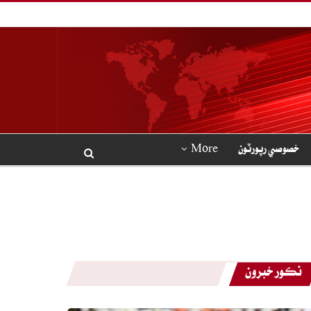
خصوصي رپورٽون
More
نڪور خبرون