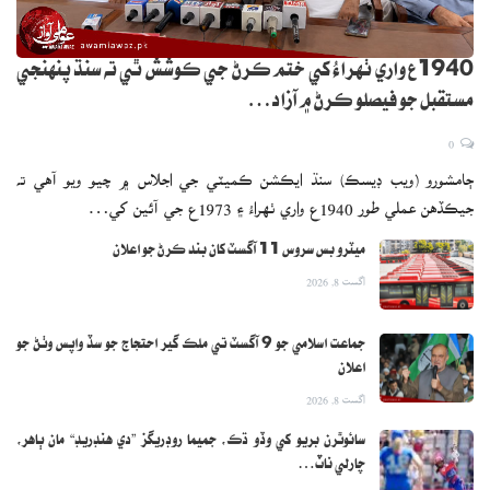
1940ع واري ٺهراءُ کي ختم ڪرڻ جي ڪوشش ٿي ته سنڌ پنهنجي
مستقبل جو فيصلو ڪرڻ ۾ آزاد…
0
ڄامشورو (ويب ڊيسڪ) سنڌ ايڪشن ڪميٽي جي اجلاس ۾ چيو ويو آهي ته
جيڪڏهن عملي طور 1940ع واري ٺهراءُ ۽ 1973ع جي آئين کي…
ميٽرو بس سروس 11 آگسٽ کان بند ڪرڻ جو اعلان
اگست 8, 2026
جماعت اسلامي جو 9 آگسٽ تي ملڪ گير احتجاج جو سڏ واپس وٺڻ جو
اعلان
اگست 8, 2026
سائوٿرن بريو کي وڏو ڌڪ، جميما روڊريگز ”دي هنڊريڊ“ مان ٻاهر،
چارلي ناٽ…