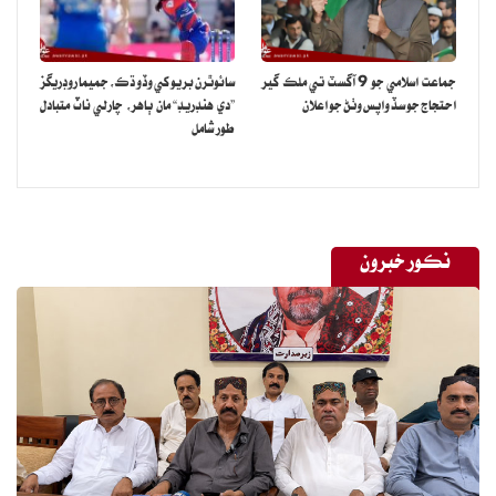
جماعت اسلامي جو 9 آگسٽ تي ملڪ گير
سائوٿرن بريو کي وڏو ڌڪ، جميما روڊريگز
احتجاج جو سڏ واپس وٺڻ جو اعلان
”دي هنڊريڊ“ مان ٻاهر، چارلي ناٽ متبادل
طور شامل
نڪور خبرون