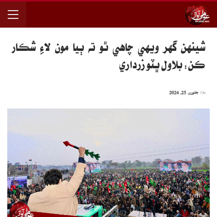
شينهن گهر ويهي چاهي ٿو ته ٻيا مون لاءِ شڪار
ڪن: بلاول ڀٽو زرداري
On
جنوری 25, 2024