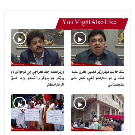
You Might Also Like
سنڌ جا سڀ موٽروزير تعمير ڪرڻ مسلم
وزيراعظم جلد ڪراچي جي نوجوانن لاءِ
ليگ ن جو ڪارنامو آهي: کيئل داس
روزگار جو پروگرام آڻيندو: راجا خليق
ڪوهستاني
الزمان انصاري