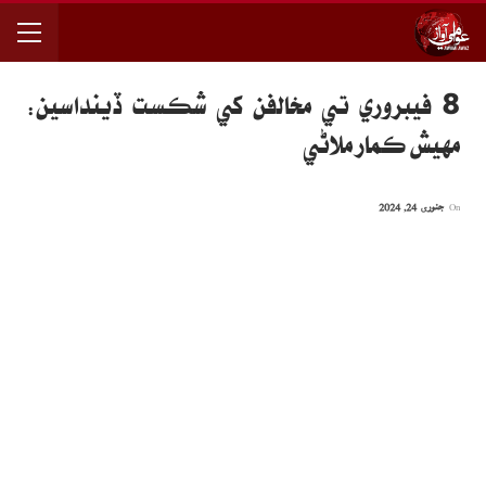
8 فيبروري تي مخالفن کي شڪست ڏينداسين:
مهيش ڪمار ملاڻي
On
جنوری 24, 2024