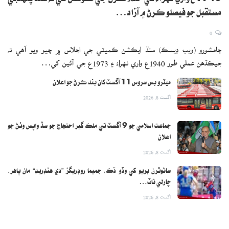
مستقبل جو فيصلو ڪرڻ ۾ آزاد…
0
ڄامشورو (ويب ڊيسڪ) سنڌ ايڪشن ڪميٽي جي اجلاس ۾ چيو ويو آهي ته
جيڪڏهن عملي طور 1940ع واري ٺهراءُ ۽ 1973ع جي آئين کي…
ميٽرو بس سروس 11 آگسٽ کان بند ڪرڻ جو اعلان
اگست 8, 2026
جماعت اسلامي جو 9 آگسٽ تي ملڪ گير احتجاج جو سڏ واپس وٺڻ جو
اعلان
اگست 8, 2026
سائوٿرن بريو کي وڏو ڌڪ، جميما روڊريگز ”دي هنڊريڊ“ مان ٻاهر،
چارلي ناٽ…
اگست 8, 2026