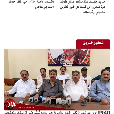
ميرپور ماٿيلو: سنڌ بينڪ عملي طرفان
راڻيپور: واپڊا ملازم جي قتل خلاف
ٻوڏ متاثرن جي قسط مان غير قانوني
احتجاجي مظاهرو
ڪٽوتي، رشوت طلب…
نڪور خبرون
1940ع واري ٺهراءُ کي ختم ڪرڻ جي ڪوشش ٿي ته سنڌ پنهنجي