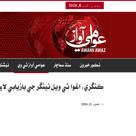
ہفتہ, اگست 8, 2026
نڪور خبرون
سنڌ سماچار
عوامي آواز ٽي وي
نيشنل
ڪنگري: اغوا ٿي ويل نينگر جي بازيابي لاءِ 
On
جنوری 21, 2024