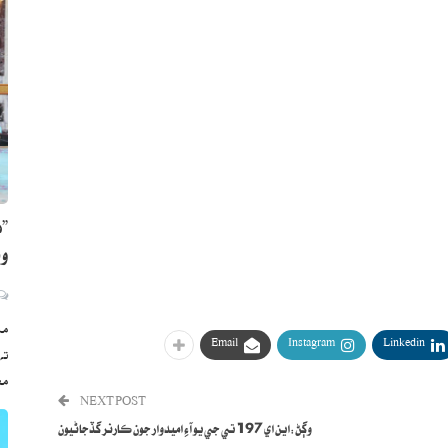
”ه
وي
مڪ
Email
Instagram
Linkedin
ته
مع
NEXT POST
وڳڻ:اين اي197 تي جي يو آءِ اميدوار جون ڪارنر گڏجاڻيون