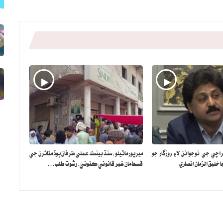
ي جي نوجوانن لاءِ روزگار جو
ميرپور ماٿيلو: سنڌ بينڪ عملي طرفان ٻوڏ متاثرن جي
 خليق الزمان انصاري
قسط مان غير قانوني ڪٽوتي، رشوت طلب…