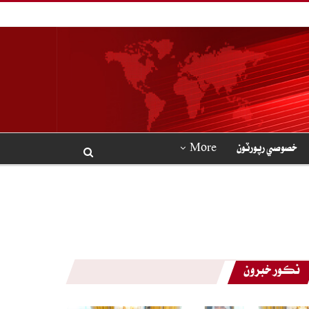
خصوصي رپورٽون
More
نڪور خبرون