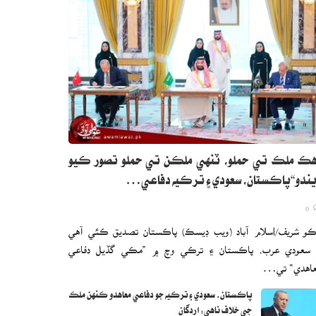
ڪ ملڪ تي حملو، ٽنهي ملڪن تي حملو تصور ڪيو
ندو“پاڪستان، سعودي ۽ ترڪيه دفاعي…
0
و شريف/اسلام آباد (ويب ڊيسڪ) پاڪستان تصديق ڪئي آهي
 سعودي عرب، پاڪستان ۽ ترڪي وچ ۾ ”مڪي گڏيل دفاعي
اهدي“ تي…
پاڪستان، سعودي ۽ ترڪيه جو دفاعي معاهدو ڪنهن ملڪ
جي خلاف ناهي: اردگان