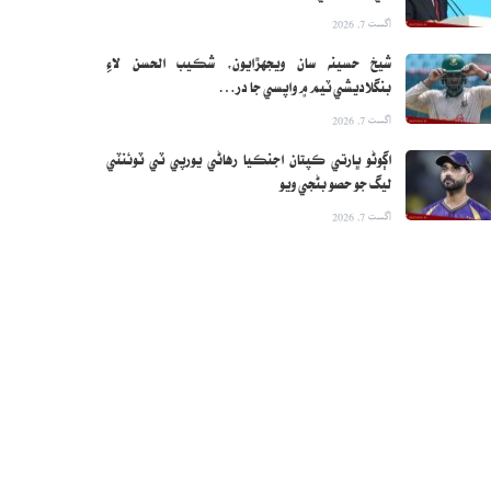
اگست 7, 2026
شيخ حسينه سان ويجهڙايون، شڪيب الحسن لاءِ
بنگلاديشي ٽيم ۾ واپسي جا در…
اگست 7, 2026
اڳوڻو ڀارتي ڪپتان اجنڪيا رهاڻي يورپي ٽي ٽوئنٽي
ليگ جو حصو بڻجي ويو
اگست 7, 2026