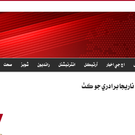
اڄ جي اخبار
آرٽيڪل
انٽرنيشنل
رانديون
شوبز
صحت
ناريجا برادري جو ڪَٺُ