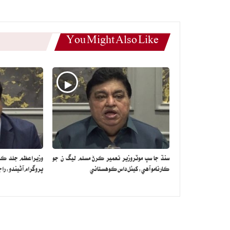
You Might Also Like
سنڌ جا سڀ موٽروزير تعمير ڪرڻ مسلم ليگ ن جو
وزيراعظم جلد ڪراچ
ڪارنامو آهي: کيئل داس ڪوهستاني
پروگرام آڻيندو: راجا