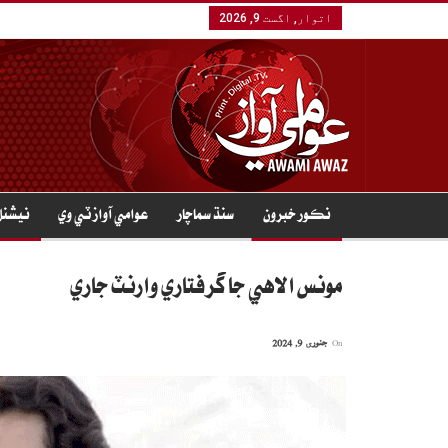
اتوار, اگست 9, 2026
نڪور خبرون
سنڌ سماچار
عوامي آواز ٽي وي
نيشنل
مونس الاهي جا گرفتاري وارنٽ جاري
On
جنوری 9, 2024