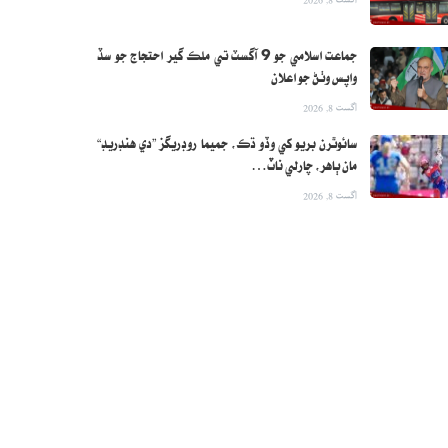
جماعت اسلامي جو 9 آگسٽ تي ملڪ گير احتجاج جو سڏ
واپس وٺڻ جو اعلان
اگست 8, 2026
سائوٿرن بريو کي وڏو ڌڪ، جميما روڊريگز ”دي هنڊريڊ“
مان ٻاهر، چارلي ناٽ…
اگست 8, 2026