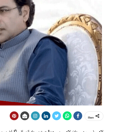
Share
لاهور (ويب ڊيسڪ) لاهور جي عدالت تحريڪ انصاف اڳواڻ ۽ چوڌ