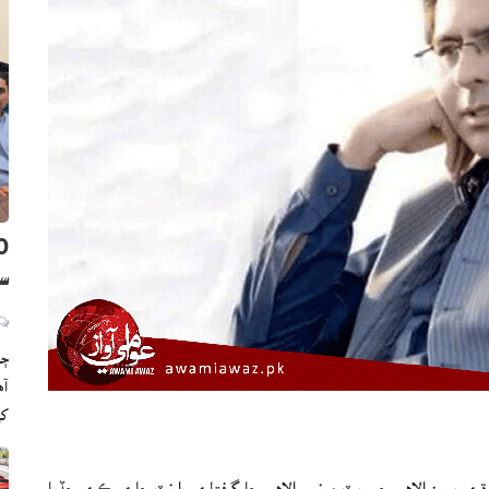
سن
ڄا
ک
ري پرويز الاهي جي پٽ مونس الاهي جا گرفتاري وارنٽ جاري ڪري ڇڏيا.