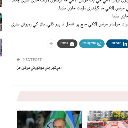
ونس الاهي جا گرفتاري وارنٽ جاري ڪيا.
اري ڪيا.
 ته جوابدار مونس الاهي جاچ ۾ شامل نه پيو ٿئي، پاڻ کي روپوش ڪري
Email
Instagram
Linkedin
NEXT POST
اهي شهرَ جتي عورتون ئي عورتون آهن