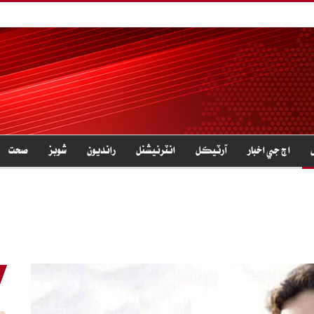
اڄ جي اخبار
آرٽيڪل
انٽرنيشنل
رانديون
شوبز
صحت