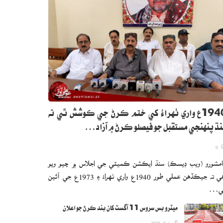
1940ع واري ٺهراءُ کي ختم ڪرڻ جي ڪوشش ٿي ته
ڌ پنهنجي مستقبل جو فيصلو ڪرڻ ۾ آزاد…
0
مشورو (ويب ڊيسڪ) سنڌ ايڪشن ڪميٽي جي اجلاس ۾ چيو ويو
آهي ته جيڪڏهن عملي طور 1940ع واري ٺهراءُ ۽ 1973ع جي آئين
ي…
ميٽرو بس سروس 11 آگسٽ کان بند ڪرڻ جو اعلان
اگست 8, 2026