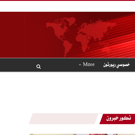
خصوصي رپورٽون
More
نڪور خبرون