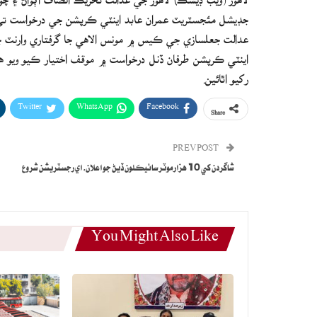
جڊيشل مئجسٽريٽ عمران عابد اينٽي ڪرپشن جي درخواست تي م
عدالت جعلسازي جي ڪيس ۾ مونس الاهي جا گرفتاري وارنٽ ج
اينٽي ڪرپشن طرفان ڏنل درخواست ۾ موقف اختيار ڪيو ويو هو
رکيو اٿائين.
Twitter
WhatsApp
Facebook
Share
PREV POST
شاگردن کي 10 هزار موٽر سائيڪلون ڏيڻ جو اعلان، اي رجسٽريشن شروع
You Might Also Like