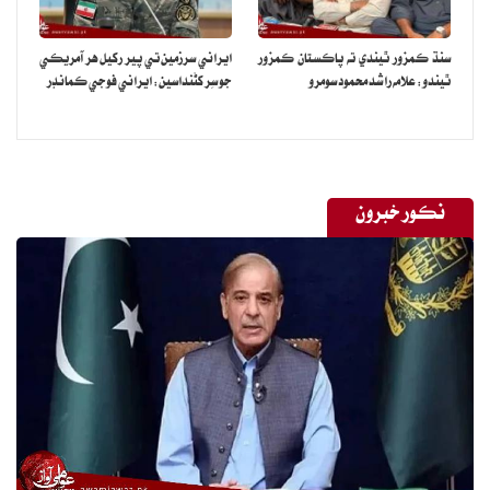
سنڌ ڪمزور ٿيندي ته پاڪستان ڪمزور
ايراني سرزمين تي پير رکيل هر آمريڪي
ٿيندو: علامه راشد محمود سومرو
جو سِر کڻنداسين: ايراني فوجي ڪمانڊر
نڪور خبرون