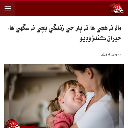
ماءُ نه هجي ها ته ٻار جي زندگي بچي نه سگهي ها:
حيران ڪندڙ وڊيو
On
جنوری 6, 2024