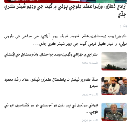
آزادي ڏهاڙو: وزيراعظم بلوچي ٻولي ۾ گيت جي وڊيو شيئر ڪري
ڇڏي
0
ڪراچي(ويب ڊيسڪ)وزيراعظم شهباز شريف يومِ آزاديءَ جي موقعي تي بلوچي
ٻوليءَ ۾ تيار ڪيل قومي گيت جي وڊيو شيئر ڪري ڇڏي.…
ڪراچي ۾ جهڙالي ۽ گهميل موسم جو امڪان، رات وسڪاري جي اڳڪٿي
اگست 9, 2026
سنڌ ڪمزور ٿيندي ته پاڪستان ڪمزور ٿيندو: علامه راشد محمود
سومرو
اگست 9, 2026
ايراني سرزمين تي پير رکيل هر آمريڪي جو سِر کڻنداسين: ايراني
فوجي…
اگست 9, 2026