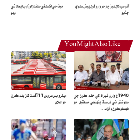
آنر سڀ کان تيز چارجر وارو فون پيش ڪري
موت جي اڳڪٿي ڪندڙ اوزار به ايجاد ٿي
ڇڏيو
ويو
You Might Also Like
1940ع واري ٺهراءُ کي ختم ڪرڻ جي
ميٽرو بس سروس 11 آگسٽ کان بند ڪرڻ
ڪوشش ٿي ته سنڌ پنهنجي مستقبل جو
جو اعلان
فيصلو ڪرڻ ۾ آزاد…