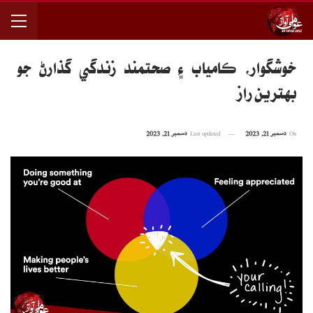
خوشگوار، ڪامياب ۽ صحتمند زندگي گذارڻ جو
بهترين راز
On
دسمبر 21, 2023
Last updated
دسمبر 21, 2023