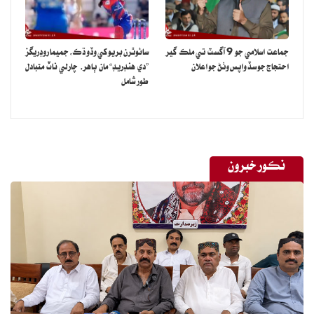
جماعت اسلامي جو 9 آگسٽ تي ملڪ گير
سائوٿرن بريو کي وڏو ڌڪ، جميما روڊريگز
احتجاج جو سڏ واپس وٺڻ جو اعلان
”دي هنڊريڊ“ مان ٻاهر، چارلي ناٽ متبادل
طور شامل
نڪور خبرون