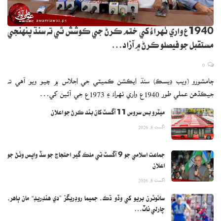
1940ع واري ٺهراءُ کي ختم ڪرڻ جي ڪوشش ٿي ته سنڌ پنهنجي
مستقبل جو فيصلو ڪرڻ ۾ آزاد…
0
ڄامشورو (ويب ڊيسڪ) سنڌ ايڪشن ڪميٽي جي اجلاس ۾ چيو ويو آهي ته
جيڪڏهن عملي طور 1940ع واري ٺهراءُ ۽ 1973ع جي آئين کي…
ميٽرو بس سروس 11 آگسٽ کان بند ڪرڻ جو اعلان
اگست 8, 2026
جماعت اسلامي جو 9 آگسٽ تي ملڪ گير احتجاج جو سڏ واپس وٺڻ جو
اعلان
اگست 8, 2026
سائوٿرن بريو کي وڏو ڌڪ، جميما روڊريگز ”دي هنڊريڊ“ مان ٻاهر،
چارلي ناٽ…