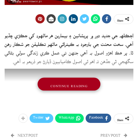
Share
اڄڪلهه جي جديد دور ۾ پريشانين ۽ بيمارين هر ماڻهوءَ کي جڪڙي ڇڏيو
آهي، سخت محنت جي باوجود به ڪيترائي ماڻهو تڪليفن جو شڪار رهن
ٿا، پر هڪ اهڙو اصول به آهي جنهن تي عمل ڪري زندگي سولي بڻائي
سگهجي ٿي جڏهن ته اهو ئي اصول ڪاميابيون ڏيارڻ جو ذريعو به آهي.
CONTINUE READING
Twitter
WhatsApp
Facebook
Share
NEXT POST
PREV POST