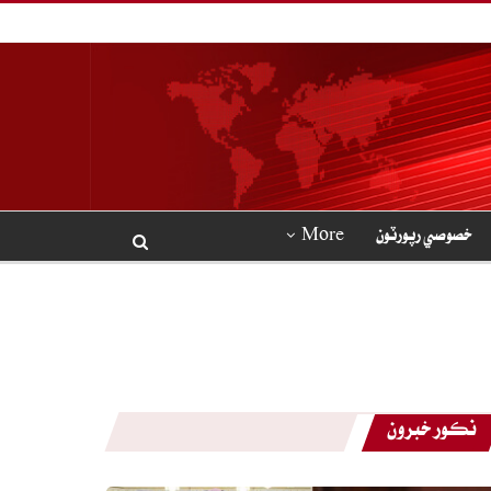
خصوصي رپورٽون
More
نڪور خبرون