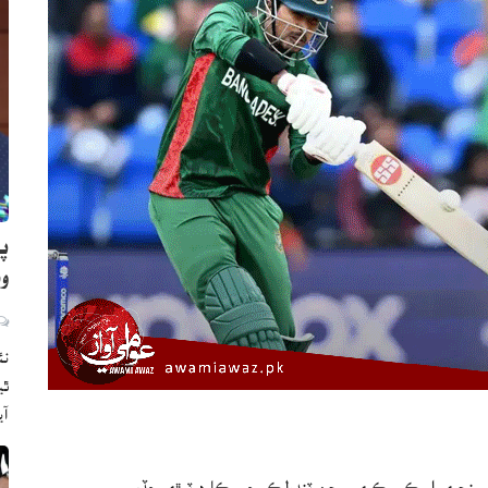
پا
و
نئ
ٿي
آ
 سينچري اسڪور ڪري سچن ٽنڊولڪر جو رڪارڊ ٽوڙي ڇڏيو.