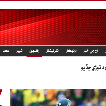
اڄ جي اخبار
آرٽيڪل
انٽرنيشنل
رانديون
شوبز
صحت
ڊ ٽوڙي ڇڏيو