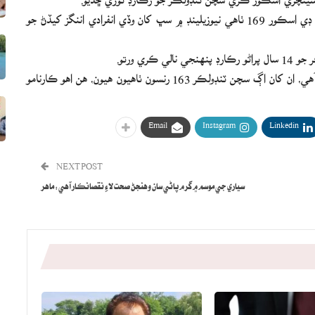
سوميا سرڪار رڳو 151 بالن تي پنهنجي ڪيريئر جو بهترين ون ڊي اسڪور 169 ٺاهي نيوزيلينڊ ۾ سڀ کان وڏي انفرادي اننگز کيڏڻ جو
ي ورتو.
اهو نيوزيلينڊ ۾ ڪنهن به ايشين بيٽر جو سڀ کان وڏو اسڪور آهي، ان کان اڳ سچن ٽنڊولڪر 163 رنسون ٺاهيون هيون، هن اهو ڪارنامو
Email
Instagram
Linkedin
NEXT POST
سياري جي موسم ۾ گرم پاڻي سان وهنجڻ صحت لاءِ نقصانڪار آهي: ماهر