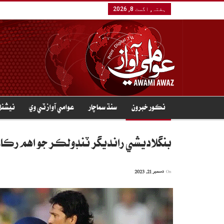
ہفتہ, اگست 8, 2026
نڪور خبرون
سنڌ سماچار
عوامي آواز ٽي وي
نيشنل
بنگلاديشي رانديگر ٽنڊولڪر جو اهم رڪار
On
دسمبر 21, 2023