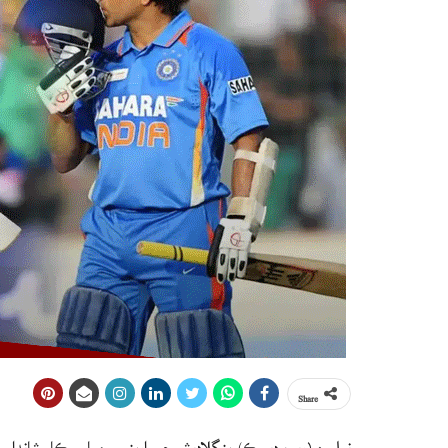
Share
نيلسن (ويب ڊيسڪ) بنگلاديش جي اوپنر سوميا سرڪار شاندار