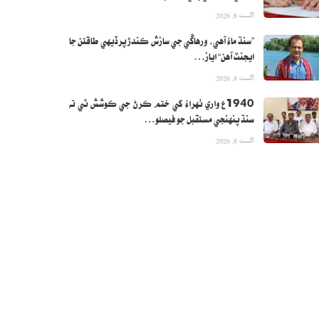
اگست 8, 2026
”سنڌ ماءُ آهي، ورهاڱي جي سازش ڪندڙ پرڏيهي طاقتن جا
ايجنٽ آهن“ اياز…
اگست 8, 2026
1940ع واري ٺهراءُ کي ختم ڪرڻ جي ڪوشش ٿي ته
سنڌ پنهنجي مستقبل جو فيصلو…
اگست 8, 2026