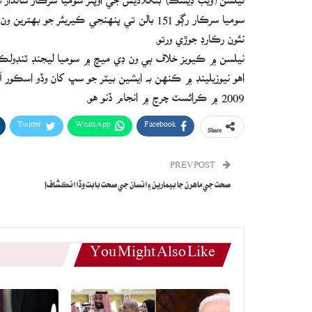
نئون رڪارڊ جوڙي ورتو.
نيلسن ۾ ڪيويز خلاف ٻي ون ڊي ميچ ۾ سوميا ليجنڊ ٽنڊولڪر جو 14 سال پراڻو رڪارڊ پنهنجي نالي ڪر
2009 ۾ ڪرائسٽ چرچ ۾ انجام ڏنو هو.
Twitter
WhatsApp
Facebook
Share
PREV POST
صحت جي ماهرن جا بيمارين ۽ انسان جي صحت بابت وڏا انڪشاف!
You Might Also Like