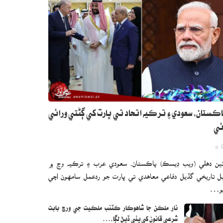
ڪستان، سعودي ۽ ترڪيه اتحاد تي ڀارت کي ڳڻتي ورائي
ئي
0
ين دهلي (ويب ڊيسڪ) پاڪستان، سعودي عرب ۽ ترڪيه وچ ۾
ل تاريخي گڏيل دفاعي معاهدي تي ڀارت جو ردعمل سامهون اچي
يو…
نار ملڪن جا شاهوڪار ڪٽنب ملڪيت جي ورڇ بابت
شرعي قانون کي پٺي ڏيڻ لڳا،…