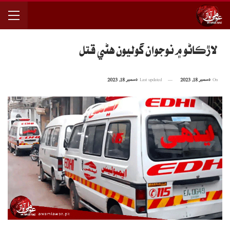
لاڙڪاڻو ۾ نوجوان گوليون هڻي قتل
On
دسمبر 18, 2023
Last updated
دسمبر 18, 2023