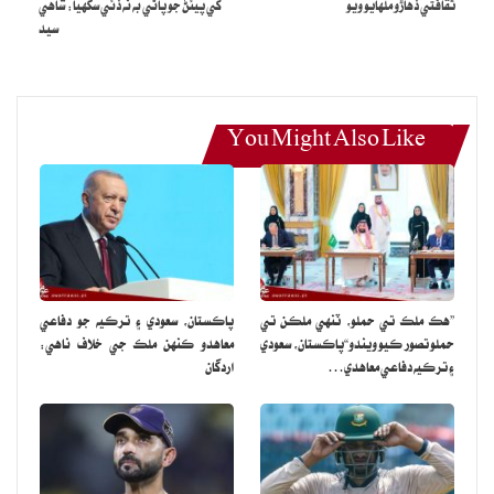
ثقافتي ڏهاڙو ملهايو ويو
کي پيئڻ جو پاڻي به نه ڏئي سگهيا: شاهي
سيد
You Might Also Like
”هڪ ملڪ تي حملو، ٽنهي ملڪن تي
پاڪستان، سعودي ۽ ترڪيه جو دفاعي
حملو تصور ڪيو ويندو“پاڪستان، سعودي
معاهدو ڪنهن ملڪ جي خلاف ناهي:
۽ ترڪيه دفاعي معاهدي…
اردگان