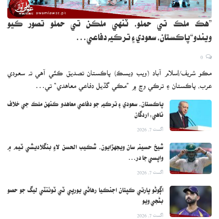
”هڪ ملڪ تي حملو، ٽنهي ملڪن تي حملو تصور ڪيو
ويندو“پاڪستان، سعودي ۽ ترڪيه دفاعي…
0
مڪو شريف/اسلام آباد (ويب ڊيسڪ) پاڪستان تصديق ڪئي آهي ته سعودي
عرب، پاڪستان ۽ ترڪي وچ ۾ ”مڪي گڏيل دفاعي معاهدي“ تي…
پاڪستان، سعودي ۽ ترڪيه جو دفاعي معاهدو ڪنهن ملڪ جي خلاف
ناهي: اردگان
اگست 7, 2026
شيخ حسينه سان ويجهڙايون، شڪيب الحسن لاءِ بنگلاديشي ٽيم ۾
واپسي جا در…
اگست 7, 2026
اڳوڻو ڀارتي ڪپتان اجنڪيا رهاڻي يورپي ٽي ٽوئنٽي ليگ جو حصو
بڻجي ويو
اگست 7, 2026