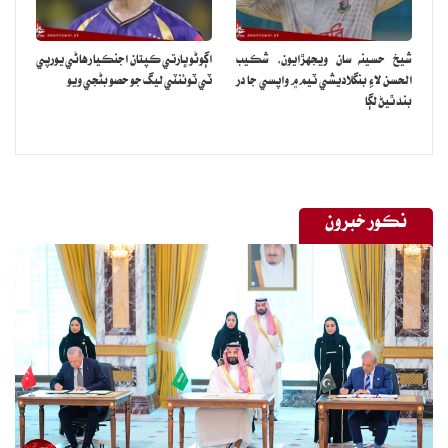
شيخ حسينه سان ويجهڙايون، شڪيب
اڳوڻو ڀارتي ڪپتان اجنڪيا رهاڻي يورپي
الحسن لاءِ بنگلاديشي ٽيم ۾ واپسي جا در
ٽي ٽوئنٽي ليگ جو حصو بڻجي ويو
بند ٿيڻ لڳا
نڪور خبرون