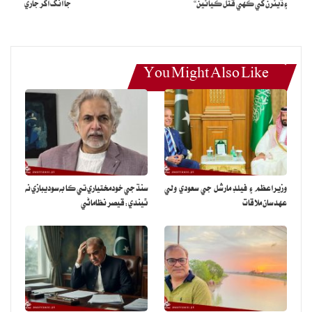
۽ ڌيئرن کي ڪهي قتل ڪيائين“
جا انگ اکر جاري
You Might Also Like
وزيراعظم ۽ فيلڊ مارشل جي سعودي ولي
سنڌ جي خودمختياري تي ڪا به سوديبازي نه
عهد سان ملاقات
ٿيندي:قيصر نظاماڻي