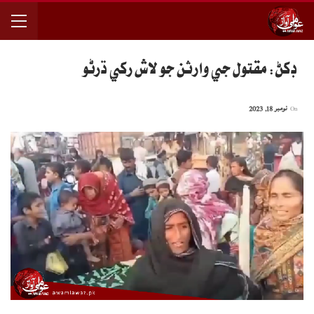
ڊکڻ: مقتول جي وارثن جو لاش رکي ڌرڻو
On
نومبر 18, 2023