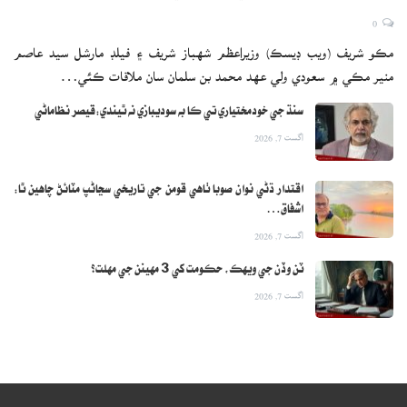
0
مڪو شريف (ويب ڊيسڪ) وزيراعظم شهباز شريف ۽ فيلڊ مارشل سيد عاصم
منير مڪي ۾ سعودي ولي عهد محمد بن سلمان سان ملاقات ڪئي…
سنڌ جي خودمختياري تي ڪا به سوديبازي نه ٿيندي:قيصر نظاماڻي
اگست 7, 2026
اقتدار ڌڻي نوان صوبا ٺاهي قومن جي تاريخي سڃاڻپ مٽائڻ چاهين ٿا:
اشفاق…
اگست 7, 2026
ٽن وڏن جي ويهڪ، حڪومت کي 3 مهينن جي مهلت؟
اگست 7, 2026