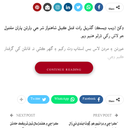
Share
ڊکڻ (ويب ڊيسڪ) گذريل رات قتل ڪيل شاهنواز شر جي وارثن پاران مقتول
جو لاش رکي ڌرڻو هنيو ويو.
عورتن ۽ مردن لاس بس اسٽاپ وٽ رکيو ۽ گهر ڪئي ته قاتلن کي گرفتار
ڪيو وڃي.
ياد رهي ته گذريل رات شاهنواز شر کي جوابدارن پاران قتل ڪيو ويو هو.
CONTINUE READING
Twitter
WhatsApp
Facebook
Share
NEXT POST
PREV POST
”ڪراچي ۾ ڊرائيور هو، ڳوٺ ايندي ئي زال
ڪراچي ۾ هلندڙ سال ٿيل ٽريفڪ حادثن