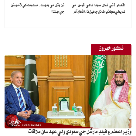
اقتدار ڌڻي نوان صوبا ٺاهي قومن جي
ٽن وڏن جي ويهڪ، حڪومت کي 3 مهينن
تاريخي سڃاڻپ مٽائڻ چاهين ٿا: اشفاق آذر
جي مهلت؟
نڪور خبرون
وزيراعظم ۽ فيلڊ مارشل جي سعودي ولي عهد سان ملاقات