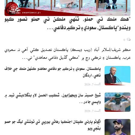
”هڪ ملڪ تي حملو، ٽنهي ملڪن تي حملو تصور ڪيو
ويندو“پاڪستان، سعودي ۽ ترڪيه دفاعي…
0
مڪو شريف/اسلام آباد (ويب ڊيسڪ) پاڪستان تصديق ڪئي آهي ته سعودي
عرب، پاڪستان ۽ ترڪي وچ ۾ ”مڪي گڏيل دفاعي معاهدي“ تي…
پاڪستان، سعودي ۽ ترڪيه جو دفاعي معاهدو ڪنهن ملڪ جي خلاف
ناهي: اردگان
اگست 7, 2026
شيخ حسينه سان ويجهڙايون، شڪيب الحسن لاءِ بنگلاديشي ٽيم ۾
واپسي جا در…
اگست 7, 2026
اڳوڻو ڀارتي ڪپتان اجنڪيا رهاڻي يورپي ٽي ٽوئنٽي ليگ جو حصو
بڻجي ويو