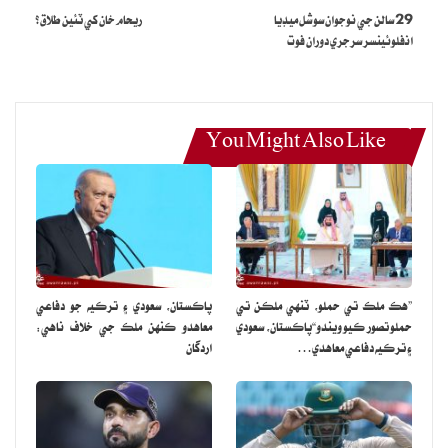
ڪڌي حرڪت نه ڪرڻ گهرجي.
29 سالن جي نوجوان سوشل ميڊيا
ريحام خان کي ٽئين طلاق؟
انفلوئينسر سرجري دوران فوت
You Might Also Like
”هڪ ملڪ تي حملو، ٽنهي ملڪن تي
پاڪستان، سعودي ۽ ترڪيه جو دفاعي
حملو تصور ڪيو ويندو“پاڪستان، سعودي
معاهدو ڪنهن ملڪ جي خلاف ناهي:
۽ ترڪيه دفاعي معاهدي…
اردگان