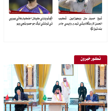
شيخ حسينه سان ويجهڙايون، شڪيب
اڳوڻو ڀارتي ڪپتان اجنڪيا رهاڻي يورپي
الحسن لاءِ بنگلاديشي ٽيم ۾ واپسي جا در
ٽي ٽوئنٽي ليگ جو حصو بڻجي ويو
بند ٿيڻ لڳا
نڪور خبرون