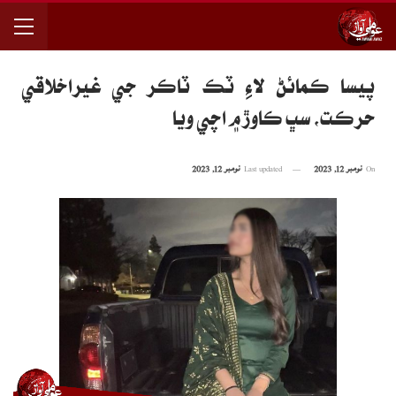
پيسا ڪمائڻ لاءِ ٽڪ ٽاڪر جي غيراخلاقي
حرڪت، سڀ ڪاوڙ ۾ اچي ويا
On
نومبر 12, 2023
Last updated
نومبر 12, 2023