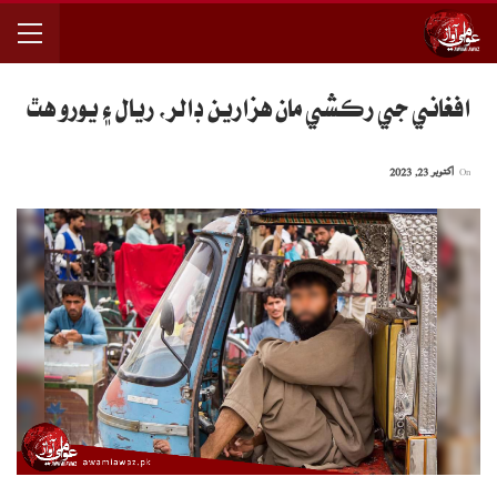
افغاني جي رڪشي مان هزارين ڊالر، ريال ۽ يورو هٿ
On
اکتوبر 23, 2023