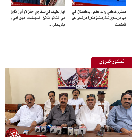
ماسٽرز هاڪي ورلڊ ڪپ: پاڪستان کي
اياز لطيف کي سنڌ جي حقن لاءِ آواز اٿارڻ
پهرين ميچ ۾ نيڌرلينڊز هٿان ڏهن گولن تان
تي نشانو بڻائڻ افسوسناڪ عمل آهي:
شڪست
بئريسٽر…
نڪور خبرون