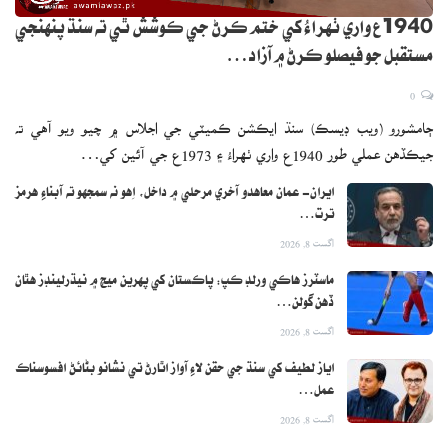
1940ع واري ٺهراءُ کي ختم ڪرڻ جي ڪوشش ٿي ته سنڌ پنهنجي
مستقبل جو فيصلو ڪرڻ ۾ آزاد…
0
ڄامشورو (ويب ڊيسڪ) سنڌ ايڪشن ڪميٽي جي اجلاس ۾ چيو ويو آهي ته
جيڪڏهن عملي طور 1940ع واري ٺهراءُ ۽ 1973ع جي آئين کي…
ايران- عمان معاهدو آخري مرحلي ۾ داخل، اِهو نه سمجهو ته آبناءِ هرمز
ترت…
اگست 8, 2026
ماسٽرز هاڪي ورلڊ ڪپ: پاڪستان کي پهرين ميچ ۾ نيڌرلينڊز هٿان
ڏهن گولن…
اگست 8, 2026
اياز لطيف کي سنڌ جي حقن لاءِ آواز اٿارڻ تي نشانو بڻائڻ افسوسناڪ
عمل…
اگست 8, 2026