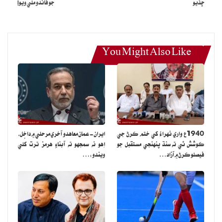
ڇڏيو
جو فائدو ملي ويو!
You Might Also Like
1940ع واري ٺهراءُ کي ختم ڪرڻ جي
ايران- عمان معاهدو آخري مرحلي ۾ داخل،
ڪوشش ٿي ته سنڌ پنهنجي مستقبل جو
اِهو نه سمجهو ته آبناءِ هرمز ترت کُلي
فيصلو ڪرڻ ۾ آزاد…
ويندو:…