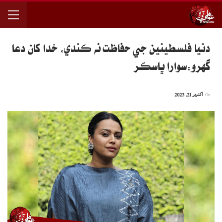
دنيا فلسطينين جي حفاظت نه ڪندي، خدا کان دعا
گھرو:سوارا ڀاسڪر
On
اکتوبر 21, 2023