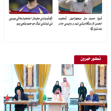
شيخ حسينه سان ويجهڙايون، شڪيب
اڳوڻو ڀارتي ڪپتان اجنڪيا رهاڻي يورپي
الحسن لاءِ بنگلاديشي ٽيم ۾ واپسي جا در
ٽي ٽوئنٽي ليگ جو حصو بڻجي ويو
بند ٿيڻ لڳا
نڪور خبرون