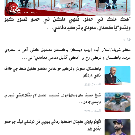
”هڪ ملڪ تي حملو، ٽنهي ملڪن تي حملو تصور ڪيو
ويندو“پاڪستان، سعودي ۽ ترڪيه دفاعي…
0
مڪو شريف/اسلام آباد (ويب ڊيسڪ) پاڪستان تصديق ڪئي آهي ته سعودي
عرب، پاڪستان ۽ ترڪي وچ ۾ ”مڪي گڏيل دفاعي معاهدي“ تي…
پاڪستان، سعودي ۽ ترڪيه جو دفاعي معاهدو ڪنهن ملڪ جي خلاف
ناهي: اردگان
اگست 7, 2026
شيخ حسينه سان ويجهڙايون، شڪيب الحسن لاءِ بنگلاديشي ٽيم ۾
واپسي جا در…
اگست 7, 2026
اڳوڻو ڀارتي ڪپتان اجنڪيا رهاڻي يورپي ٽي ٽوئنٽي ليگ جو حصو
بڻجي ويو