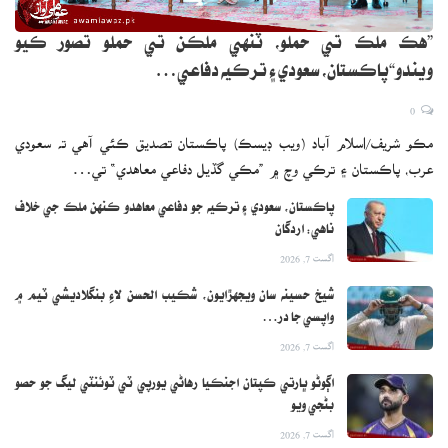
”هڪ ملڪ تي حملو، ٽنهي ملڪن تي حملو تصور ڪيو
ويندو“پاڪستان، سعودي ۽ ترڪيه دفاعي…
0
مڪو شريف/اسلام آباد (ويب ڊيسڪ) پاڪستان تصديق ڪئي آهي ته سعودي
عرب، پاڪستان ۽ ترڪي وچ ۾ ”مڪي گڏيل دفاعي معاهدي“ تي…
پاڪستان، سعودي ۽ ترڪيه جو دفاعي معاهدو ڪنهن ملڪ جي خلاف
ناهي: اردگان
اگست 7, 2026
شيخ حسينه سان ويجهڙايون، شڪيب الحسن لاءِ بنگلاديشي ٽيم ۾
واپسي جا در…
اگست 7, 2026
اڳوڻو ڀارتي ڪپتان اجنڪيا رهاڻي يورپي ٽي ٽوئنٽي ليگ جو حصو
بڻجي ويو
اگست 7, 2026