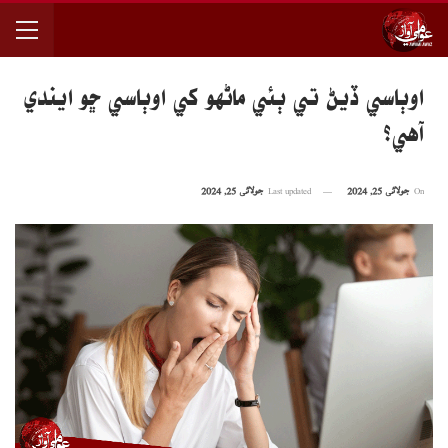
اوٻاسي ڏيڻ تي ٻئي ماڻهو کي اوٻاسي ڇو ايندي
آهي؟
On
جولائی 25, 2024
Last updated
جولائی 25, 2024