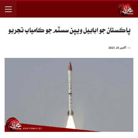
پاڪستان جو ابابيل ويپن سسٽم جو ڪامياب تجربو
On
اکتوبر 18, 2023