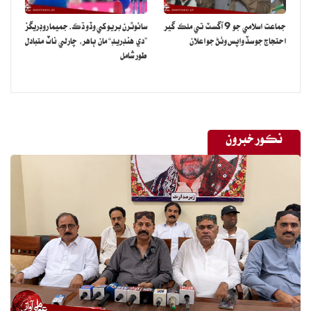
جماعت اسلامي جو 9 آگسٽ تي ملڪ گير
سائوٿرن بريو کي وڏو ڌڪ، جميما روڊريگز
احتجاج جو سڏ واپس وٺڻ جو اعلان
”دي هنڊريڊ“ مان ٻاهر، چارلي ناٽ متبادل
طور شامل
نڪور خبرون