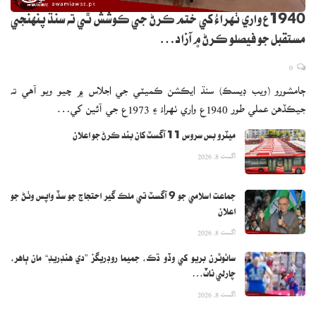
1940ع واري ٺهراءُ کي ختم ڪرڻ جي ڪوشش ٿي ته سنڌ پنهنجي
مستقبل جو فيصلو ڪرڻ ۾ آزاد…
0
ڄامشورو (ويب ڊيسڪ) سنڌ ايڪشن ڪميٽي جي اجلاس ۾ چيو ويو آهي ته
جيڪڏهن عملي طور 1940ع واري ٺهراءُ ۽ 1973ع جي آئين کي…
ميٽرو بس سروس 11 آگسٽ کان بند ڪرڻ جو اعلان
اگست 8, 2026
جماعت اسلامي جو 9 آگسٽ تي ملڪ گير احتجاج جو سڏ واپس وٺڻ جو
اعلان
اگست 8, 2026
سائوٿرن بريو کي وڏو ڌڪ، جميما روڊريگز ”دي هنڊريڊ“ مان ٻاهر،
چارلي ناٽ…
اگست 8, 2026