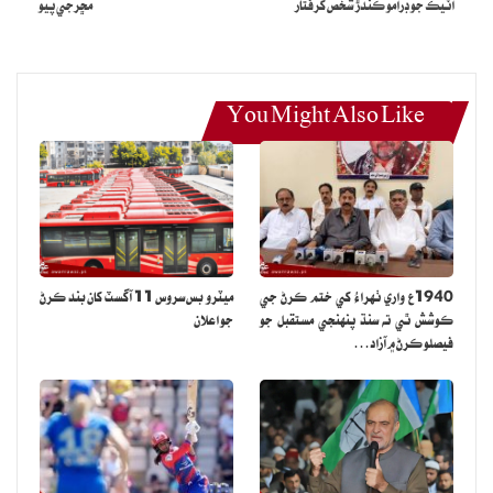
اٽيڪ جو ڊرامو ڪندڙ شخص گرفتار
مڇرجي پيو
You Might Also Like
1940ع واري ٺهراءُ کي ختم ڪرڻ جي
ميٽرو بس سروس 11 آگسٽ کان بند ڪرڻ
ڪوشش ٿي ته سنڌ پنهنجي مستقبل جو
جو اعلان
فيصلو ڪرڻ ۾ آزاد…