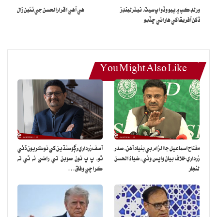
ورلڊ ڪپ ۾ ٻيو وڏو اپ سيٽ، نيڌرلينڊز
هي آهي اقرارالحسن جي ٽئين زال
ڏکڻ آفريقا کي هارائي ڇڏيو
You Might Also Like
مفتاح اسماعيل جا الزام بي بنياد آهن، صدر
آصف زرداري رڳو سنڌين کي نوڪريون ڏئي
زرداري خلاف بيان واپس وٺي: ضياءُ الحسن
ٿو، پ پ نون صوبن تي راضي نه ٿي ته
لنجار
ڪراچي وفاق…