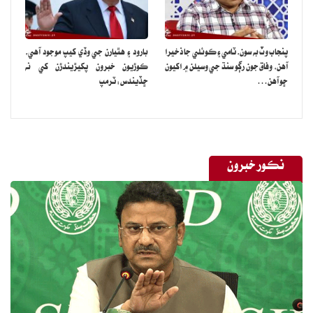
پنجاب وٽ به سون، ٽامي ۽ ڪوئلي جا ذخيرا
بارود ۽ هٿيارن جي وڏي کيپ موجود آهي،
آهن، وفاق جون رڳو سنڌ جي وسيلن ۾ اکيون
ڪوڙيون خبرون پکيڙيندڙن کي نه
ڇو آهن…
ڇڏيندس: ٽرمپ
نڪور خبرون