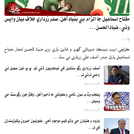
مفتاح اسماعيل جا الزام بي بنياد آهن، صدر زرداري خلاف بيان واپس
وٺي: ضياءُ الحسن…
0
ڪراچي (ويب ڊيسڪ) صوبائي گهرو ۽ قانون واري وزير ضياءُ الحسن لنجار مفتاح
اسماعيل پاران صدر آصف علي زرداري تي سنڌ…
آصف زرداري رڳو سنڌين کي نوڪريون ڏئي ٿو، پ پ نون صوبن تي
راضي نه ٿي ته…
اگست 6, 2026
پنجاب وٽ به سون، ٽامي ۽ ڪوئلي جا ذخيرا آهن، وفاق جون رڳو سنڌ جي
وسيلن…
اگست 6, 2026
بارود ۽ هٿيارن جي وڏي کيپ موجود آهي، ڪوڙيون خبرون پکيڙيندڙن
کي نه…