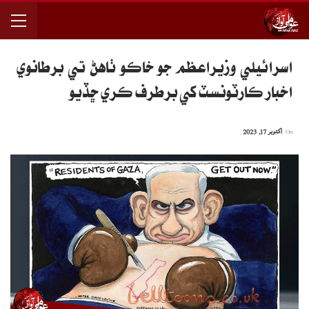
اسرائيلي وزيراعظم جو خاڪو ٺاهڻ تي برطانوي
اخبار ڪارٽونسٽ کي برطرف ڪري ڇڏيو
On
اکتوبر 17, 2023