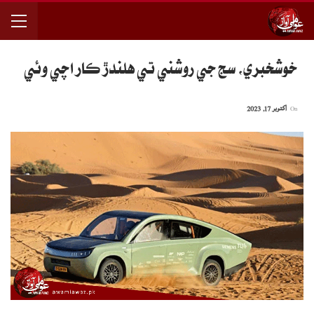
خوشخبري، سج جي روشني تي هلندڙ ڪار اچي وئي
On
اکتوبر 17, 2023