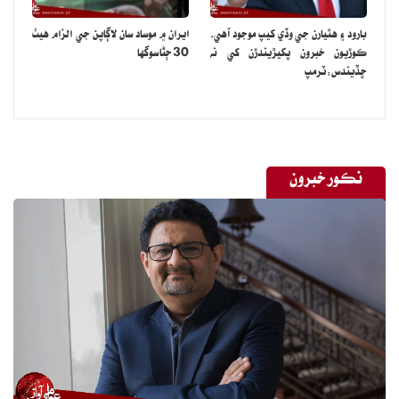
بارود ۽ هٿيارن جي وڏي کيپ موجود آهي،
ايران ۾ موساد سان لاڳاپن جي الزام هيٺ
ڪوڙيون خبرون پکيڙيندڙن کي نه
30 ڄڻا سوگها
ڇڏيندس: ٽرمپ
نڪور خبرون