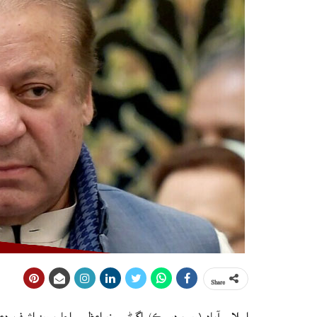
Share
اسلام آباد (ويب ڊيسڪ) اڳوڻي وزيراعظم راجا پرويز اشرف