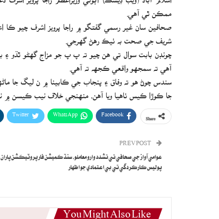
ممڪن ٿي آهي.
صحافين سان غير رسمي گفتگو ۾ راجا پرويز اشرف چيو ڪا اعت
شريف جي صحت به ٺيڪ رهڻ گهرجي.
چونڊن بابت سوال تي هن چيو ته پ پ جو مزاج گهڻو ٿڌو ۽ 
آهي ته سمجهو واقعي ڪجهه ته آهي.
سندس چوڻ هو ته وفاق ۽ پنجاب جي ڪابينا ۾ ن ليگ جا ماڻهو
جا ڪوڙا ڪيس ٺاهيا ويا آهن، منهنجي خلاف نيب ڪيسن ۾ نيب
Twitter
WhatsApp
Facebook
Share
PREV POST
عوامي آواز جي صحافي تي تشدد وارو معاملو، سنڌ ڪميشن فار پروٽيڪشن پاران
پوليس ڪارڪردگي تي بي اعتمادي جو اظهار
You Might Also Like