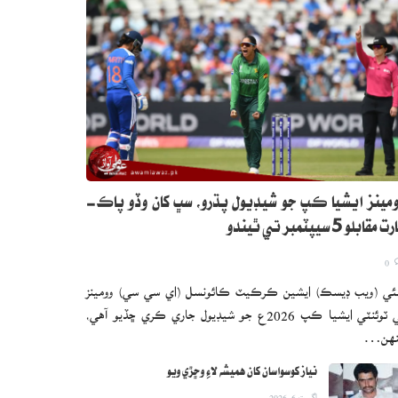
مينز ايشيا ڪپ جو شيڊيول پڌرو، سڀ کان وڏو پاڪ-
 مقابلو 5 سيپٽمبر تي ٿيندو
0
ئي (ويب ڊيسڪ) ايشين ڪرڪيٽ ڪائونسل (اي سي سي) وومينز
ٽي ٽوئنٽي ايشيا ڪپ 2026ع جو شيڊيول جاري ڪري ڇڏيو آهي،
نهن…
نياز کوسواسان کان هميشه لاءِ وڇڙي ويو
اگست 6, 2026