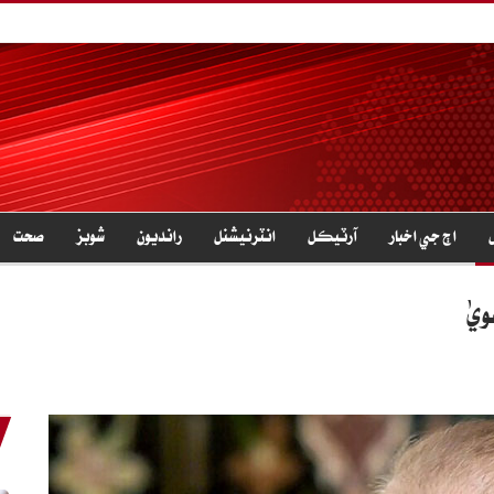
اڄ جي اخبار
آرٽيڪل
انٽرنيشنل
رانديون
شوبز
صحت
يٰ