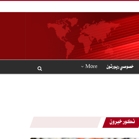
خصوصي رپورٽون
More
نڪور خبرون