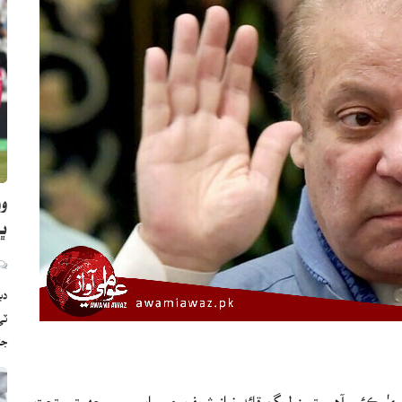
وو
ڀارت
دب
ج
 دعويٰ ڪئي آهي ته ن ليگ قائد نواز شريف جي واپسي سمجهوتي تحت