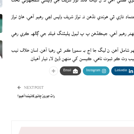
ماد تازي ٿي هوندي تڏهن ته نواز شريف واپس اچي رهيو آهي، هاڻ نواز
بهتر رهيو آهي، جيڪڏهن پ پ ليول پليئنگ فيلڊ جي ڳالهه ڪري رهي
 شامل آهن، ن ليگ جا اڄ به سمورا ڪم ٿي رهيا آهن، اسان خلاف نيب
 وٽ ڪو ثبوت ناهي، ڪيسن کي منهن ڏيڻ لاءِ تيار آهيان.
Email
Instagram
Linkedin
NEXT POST
رات جو روز چانور کائيندا آهيو؟