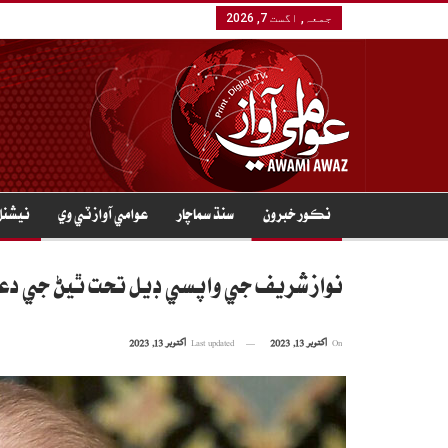
جمعہ, اگست 7, 2026
نڪور خبرون
سنڌ سماچار
عوامي آواز ٽي وي
نيشنل
نواز شريف جي واپسي ڊيل تحت ٿيڻ جي دعو
On
اکتوبر 13, 2023
Last updated
اکتوبر 13, 2023