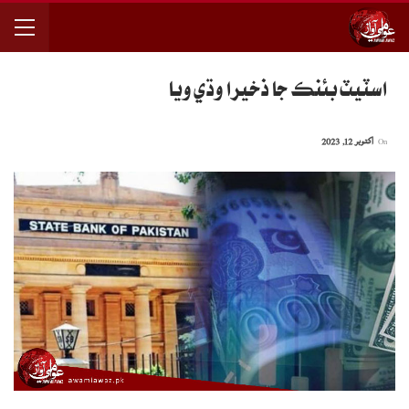
اسٽيٽ بئنڪ جا ذخيرا وڌي ويا
On
اکتوبر 12, 2023