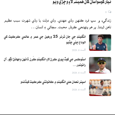
نياز کوسواسان کان هميشه لاءِ وڇڙي ويو
0
زندگيءَ ۾ سڀ فرد ڪنهن وڏي عهدي، وڏي دولت يا وڏي شهرت سبب عظيم
ناهن ٿيندا، پر هو پنهنجي ڪردار، محبت، سچائي ۽ انسان…
انگلينڊ جي جان ٽرنر 25 ورهين جي عمر ۾ عالمي ڪرڪيٽ کي
الوداع چئي ڇڏيو
اگست 6, 2026
اسٽوڪس جي کوٽ پوري ڪرڻ لاءِ انگلينڊ ڪُرن ڏانهن وجهائڻ لڳو، آل
رائونڊر…
اگست 6, 2026
اسپنر نعمان علي انگلينڊ ۾ ڪائونٽي ڪرڪيٽ کيڏندو
اگست 6, 2026