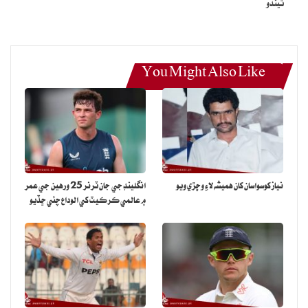
ٿيندو
You Might Also Like
نياز کوسواسان کان هميشه لاءِ وڇڙي ويو
انگلينڊ جي جان ٽرنر 25 ورهين جي عمر
۾ عالمي ڪرڪيٽ کي الوداع چئي ڇڏيو