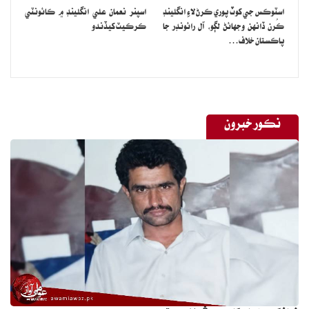
اسٽوڪس جي کوٽ پوري ڪرڻ لاءِ انگلينڊ
اسپنر نعمان علي انگلينڊ ۾ ڪائونٽي
ڪُرن ڏانهن وجهائڻ لڳو، آل رائونڊر جا
ڪرڪيٽ کيڏندو
پاڪستان خلاف…
نڪور خبرون