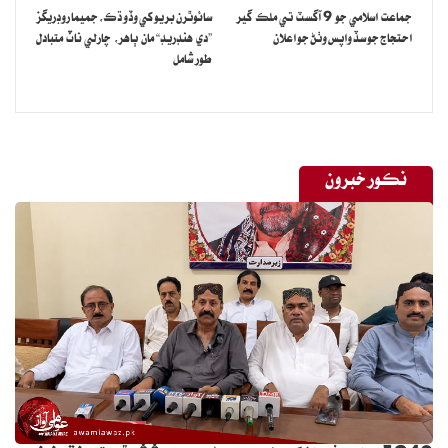
جماعت اسلامي جو 9 آگسٽ تي ملڪ گير
سائوٿرن بريو کي وڏو ڌڪ، جميما روڊريگز
احتجاج جو سڏ واپس وٺڻ جو اعلان
”دي هنڊريڊ“ مان ٻاهر، چارلي ناٽ متبادل
طور شامل
نڪور خبرون