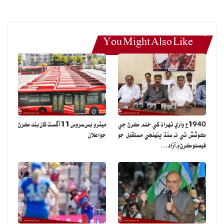
You Might Also Like
1940ع واري ٺهراءُ کي ختم ڪرڻ جي
ميٽرو بس سروس 11 آگسٽ کان بند ڪرڻ
ڪوشش ٿي ته سنڌ پنهنجي مستقبل جو
جو اعلان
فيصلو ڪرڻ ۾ آزاد…