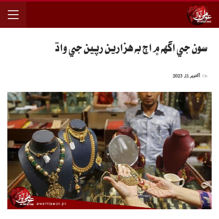
سون جي اگهه ۾ اڄ به هزارين رپين جي واڌ
On
اکتوبر 11, 2023