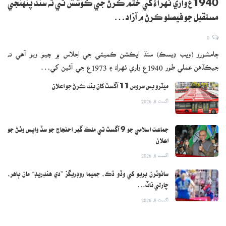
1940ع واري ٺهراءُ کي ختم ڪرڻ جي ڪوشش ٿي ته سنڌ پنهنجي
مستقبل جو فيصلو ڪرڻ ۾ آزاد…
0
ڄامشورو (ويب ڊيسڪ) سنڌ ايڪشن ڪميٽي جي اجلاس ۾ چيو ويو آهي ته
جيڪڏهن عملي طور 1940ع واري ٺهراءُ ۽ 1973ع جي آئين کي…
ميٽرو بس سروس 11 آگسٽ کان بند ڪرڻ جو اعلان
اگست 8, 2026
جماعت اسلامي جو 9 آگسٽ تي ملڪ گير احتجاج جو سڏ واپس وٺڻ جو
اعلان
اگست 8, 2026
سائوٿرن بريو کي وڏو ڌڪ، جميما روڊريگز ”دي هنڊريڊ“ مان ٻاهر،
چارلي ناٽ…
اگست 8, 2026