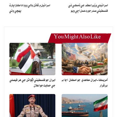
اسرائيلي وزيراعظم جي ڌمڪي تي
اسرائيل ۾ ڦاٿل بالي ووڊ اداڪارا ڀارت
فلسطيني صدر جو ردعمل اچي ويو
پهچي وئي
You Might Also Like
آمريڪا-ايران معاهدي جو امڪان اڃا به
ايران جو فلسطيني اڳواڻن جي هر فيصلي
برقرار
جي حمايت جو اعلان