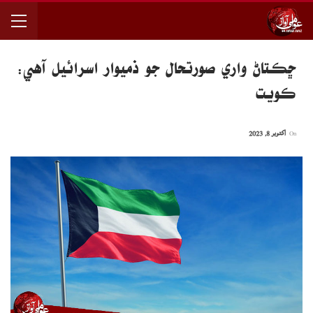
ڇڪتاڻ واري صورتحال جو ذميوار اسرائيل آهي:
ڪويت
On
اکتوبر 8, 2023