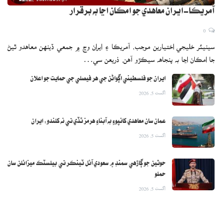
آمريڪا-ايران معاهدي جو امڪان اڃا به برقرار
0
سينيئر خليجي اختيارين موجب، آمريڪا ۽ ايران وچ ۾ جمعي ڏينهن معاهدو ٿيڻ
جا امڪان اڃا به پنجاهه سيڪڙو آهن. ذريعن سي…
ايران جو فلسطيني اڳواڻن جي هر فيصلي جي حمايت جو اعلان
اگست 5, 2026
عمان سان معاهدي کانپوءِ به آبناءِ هرمز ٿڏي تي نه کلندو: ايران
اگست 5, 2026
حوثين جو ڳاڙهي سمنڊ ۾ سعودي آئل ٽينڪر تي بيلسٽڪ ميزائلن سان
حملو
اگست 5, 2026