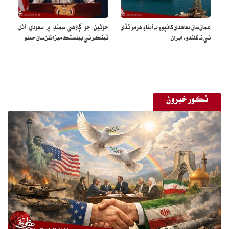
عمان سان معاهدي کانپوءِ به آبناءِ هرمز ٿڏي
حوثين جو ڳاڙهي سمنڊ ۾ سعودي آئل
تي نه کلندو: ايران
ٽينڪر تي بيلسٽڪ ميزائلن سان حملو
نڪور خبرون