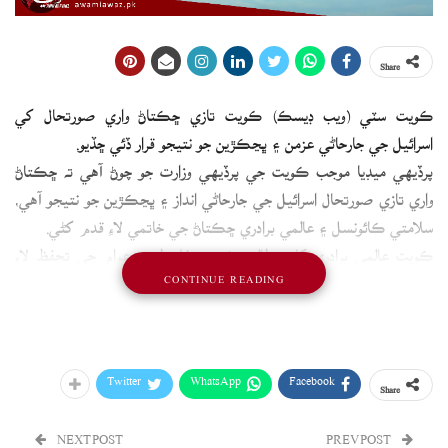
Share
ڪويت سٽي (ويب ڊيسڪ) ڪويت تازي ڇڪتاڻ واري صورتحال کي
اسرائيل جي جارحاڻي عزمن ۽ ڀڃڪڙين جو نتيجو قرار ڏئي ڇڏيو.
پرڏيهي ميڊيا موجب ڪويت جي پرڏيهي وزارت جو چوڻ آهي ته ڇڪتاڻ
واري تازي صورتحال اسرائيل جي جارحاڻي انداز ۽ ڀڃڪڙين جو نتيجو آهي،
سلامتي ڪائونسل ۽ عالمي برادري ڇڪتاڻ جي خاتمي لاءِ قدم کڻي.
ڪويت عالمي برادري کان مطالبو ڪيو ته فلسطيني عوام جي تحفظ لاءِ
CONTINUE READING
فوري طور قدم کنيا وڃن ۽ اسرائيل تي مسجد الاقصيٰ جي مسلسل بي
حرمتي ۽ يهودي آبادڪاري کي واڌ ڏيڻ جي پاليسين خلاف دٻاءُ وڌو وڃي.
Twitter
WhatsApp
Facebook
Share
NEXT POST
PREV POST