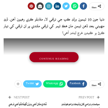
Share
دنيا جون 10 ٽيمون ورلڊ ڪپ جي ترافي لاءِ مقابلو ڪري رهيون آهن، ڏيڍ
مهيني بعد ڏهن ٽيمن مان هڪ ٽيم کي ٽرافي ملندي پر ان ٽرافي کي تيار
ڪرڻ ۾ ڪيترو خرچ ايندو آهي؟
CONTINUE READING
Twitter
WhatsApp
Facebook
Share
NEXT POST
PREV POST
سياست ۾ ڊرامي کان وڌيڪ ڊرامو هوندو
شادي مٿان آهي ۽ وزن گھٽائڻو آهي ته هي