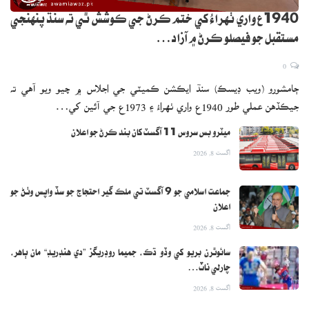
1940ع واري ٺهراءُ کي ختم ڪرڻ جي ڪوشش ٿي ته سنڌ پنهنجي
مستقبل جو فيصلو ڪرڻ ۾ آزاد…
0
ڄامشورو (ويب ڊيسڪ) سنڌ ايڪشن ڪميٽي جي اجلاس ۾ چيو ويو آهي ته
جيڪڏهن عملي طور 1940ع واري ٺهراءُ ۽ 1973ع جي آئين کي…
ميٽرو بس سروس 11 آگسٽ کان بند ڪرڻ جو اعلان
اگست 8, 2026
جماعت اسلامي جو 9 آگسٽ تي ملڪ گير احتجاج جو سڏ واپس وٺڻ جو
اعلان
اگست 8, 2026
سائوٿرن بريو کي وڏو ڌڪ، جميما روڊريگز ”دي هنڊريڊ“ مان ٻاهر،
چارلي ناٽ…
اگست 8, 2026