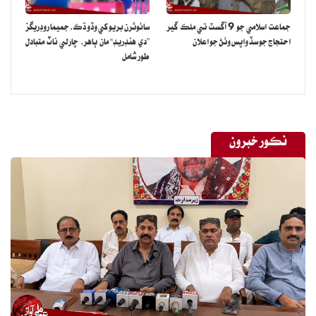
جماعت اسلامي جو 9 آگسٽ تي ملڪ گير
سائوٿرن بريو کي وڏو ڌڪ، جميما روڊريگز
احتجاج جو سڏ واپس وٺڻ جو اعلان
”دي هنڊريڊ“ مان ٻاهر، چارلي ناٽ متبادل
طور شامل
نڪور خبرون