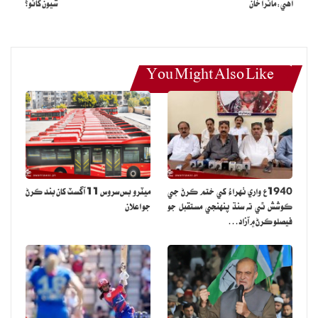
آهي: مائرا خان
شيون کائو؟
You Might Also Like
1940ع واري ٺهراءُ کي ختم ڪرڻ جي
ميٽرو بس سروس 11 آگسٽ کان بند ڪرڻ
ڪوشش ٿي ته سنڌ پنهنجي مستقبل جو
جو اعلان
فيصلو ڪرڻ ۾ آزاد…