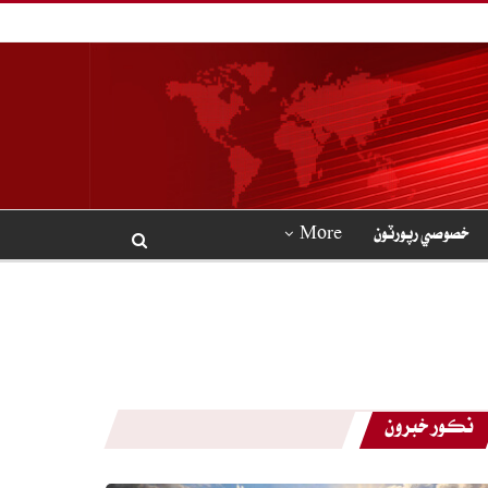
خصوصي رپورٽون
More
نڪور خبرون