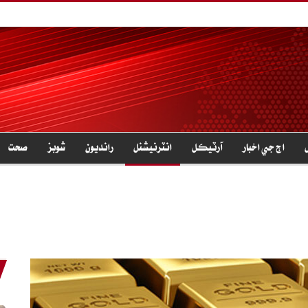
اڄ جي اخبار
آرٽيڪل
انٽرنيشنل
رانديون
شوبز
صحت