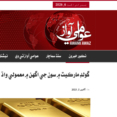
جمعرات, اگست 6, 2026
نڪور خبرون
سنڌ سماچار
عوامي آواز ٽي وي
نيشنل
گولڊ مارڪيٽ ۾ سون جي اگهن ۾ معمولي واڌ
On
اکتوبر 5, 2023