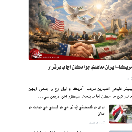
ريڪا-ايران معاهدي جو امڪان اڃا به برقرار
0
نيئر خليجي اختيارين موجب، آمريڪا ۽ ايران وچ ۾ جمعي ڏينهن
اهدو ٿيڻ جا امڪان اڃا به پنجاهه سيڪڙو آهن. ذريعن سي…
ايران جو فلسطيني اڳواڻن جي هر فيصلي جي حمايت جو
اعلان
اگست 5, 2026