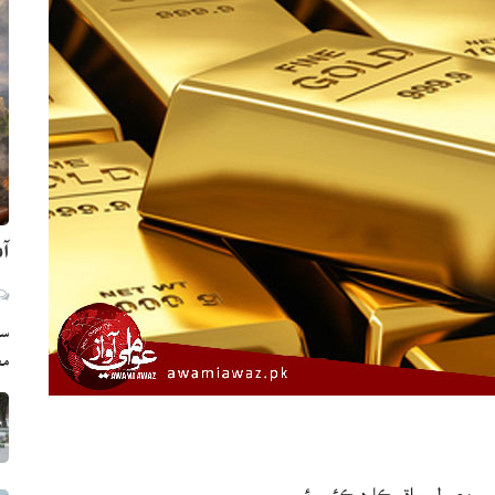
آم
سي
مع
 معمولي واڌ رڪارڊ ڪئي وئي.