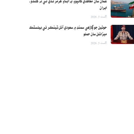
عمان سان معاهدي کانپوءِ به آبناءِ هرمز ٿڏي تي نه کلندو:
ايران
اگست 5, 2026
حوثين جو ڳاڙهي سمنڊ ۾ سعودي آئل ٽينڪر تي بيلسٽڪ
ميزائلن سان حملو
اگست 5, 2026