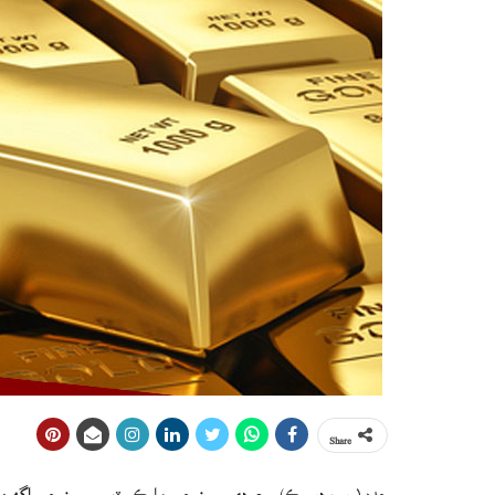
Share
جده (ويب ڊيسڪ) سعودي سون جي مارڪيٽ ۾ سون جي اگهن ۾