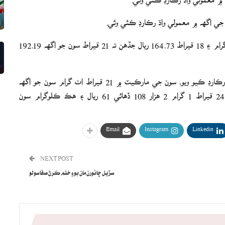
 اگهه ۾ معمولي واڌ رڪارڊ ڪئي وئي.
24 قيراط سون جو اگهه 219.65 ريال، 22 قيراط 201.34 في گرام ۽ 18 قيراط 164.73 ريال جڏهن ته 21 قيراط سون جو اگهه 192.19
اڱاري ڏينهن ڪاروبار بند ٿيڻ تي سون جو اگهه 192.03 ريال رڪارڊ ڪيو ويو، سون جي مارڪيٽ ۾ 21 قيراط اٺ گرام سون جو اگهه
1843.03 ريال، 22 قيراط 1 گرام 1932.89 ريال جڏهن ته 24 قيراط 1 گرام 2 هزار 108 ڏهائي 61 ريال ۽ هڪ ڪلوگرام سون
Email
Instagram
Linkedin
NEXT POST
سڙيل چانورن مان بوءِ ختم ڪرڻ صفا سولو