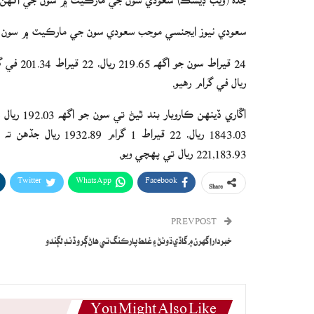
سعودي نيوز ايجنسي موجب سعودي سون جي مارڪيٽ ۾ سون جي
ريال في گرام رهيو.
221,183.93 ريال تي پهچي ويو.
Twitter
WhatsApp
Facebook
Share
PREV POST
خبردار! گهرن ۾ گاڏي ڌوئڻ ۽ غلط پارڪنگ تي هاڻ ڳرو ڏنڊ لڳندو
You Might Also Like