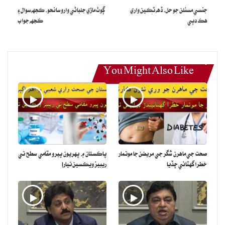
جنسي مسئلن جو حل، ڏهه ٽِڪين واري
ڳوٺ ماڙي جلباڻي وارو سانحو، ڪجهه سوال ۽
هڪ دَٻي
ڪجهه جواب
You Might Also Like
صحت جي ماهرن شگر جي مريضن جا موتمار
پاڪستان ۾ پهريون ڀيرو مقامي سطح تي
خطرا گهٽائي ڇڏيا
ريبيز ويڪسين تيار!