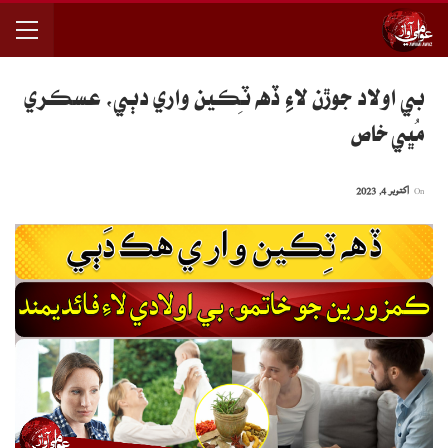
بي اولاد جوڙن لاءِ ڏهه ٽِڪين واري دَٻي، عسڪري
مُڀي خاص
On
اکتوبر 4, 2023