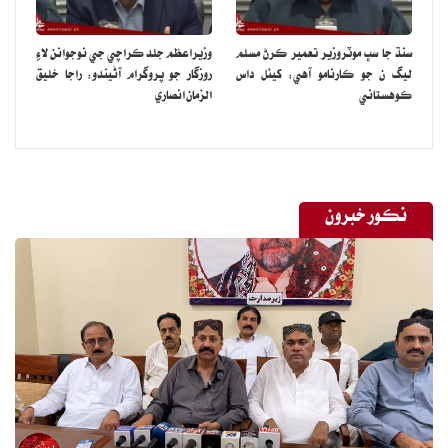
سنڌ جا سڀ موٽروزير تعمير ڪرڻ مسلم
وزيراعظم جلد ڪراچي جي نوجوانن لاءِ
ليگ ن جو ڪارنامو آهي: کيئل داس
روزگار جو پروگرام آڻيندو: راجا خليق
ڪوهستاني
الزمان انصاري
نڪور خبرون