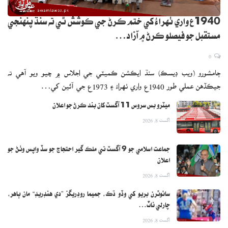
1940ع واري ٺهراءُ کي ختم ڪرڻ جي ڪوشش ٿي ته سنڌ پنهنجي
مستقبل جو فيصلو ڪرڻ ۾ آزاد…
0
ڄامشورو (ويب ڊيسڪ) سنڌ ايڪشن ڪميٽي جي اجلاس ۾ چيو ويو آهي ته
جيڪڏهن عملي طور 1940ع واري ٺهراءُ ۽ 1973ع جي آئين کي…
ميٽرو بس سروس 11 آگسٽ کان بند ڪرڻ جو اعلان
اگست 8, 2026
جماعت اسلامي جو 9 آگسٽ تي ملڪ گير احتجاج جو سڏ واپس وٺڻ جو
اعلان
اگست 8, 2026
سائوٿرن بريو کي وڏو ڌڪ، جميما روڊريگز ”دي هنڊريڊ“ مان ٻاهر،
چارلي ناٽ…
اگست 8, 2026