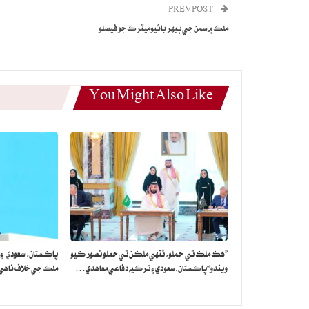
PREV POST
ملڪ ۾ سمن جي ٻيهر بائيوميٽرڪ جو فيصلو
You Might Also Like
”هڪ ملڪ تي حملو، ٽنهي ملڪن تي حملو تصور ڪيو
پاڪستان، سعودي ۽
ويندو“پاڪستان، سعودي ۽ ترڪيه دفاعي معاهدي…
ملڪ جي خلاف ناهي: 