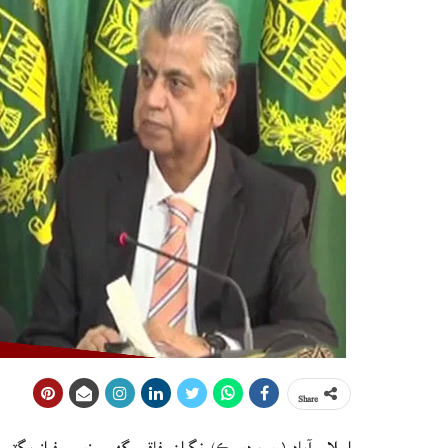
Share
اسلام آباد (ويب ڊيسڪ) نگران وفاقي گهرو وزير سرفراز 