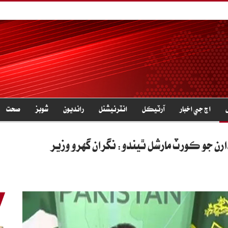
اڄ جي اخبار
آرٽيڪل
انٽرنيشنل
رانديون
شوبز
صحت
ن جو ڪورٽ مارشل ٿيندو: نگران گهرو وزير