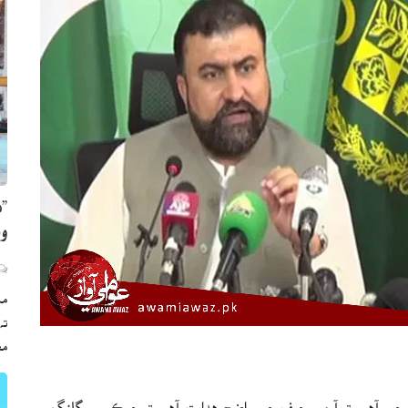
”ه
وي
مڪ
ته
مع
بگٽي چيو آهي ته آرمي چيف جي واضح هدايت آهي ته جيڪو سمگلنگ ۾