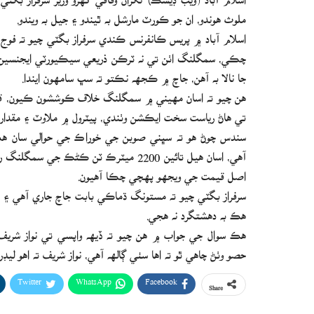
ملوث هوندو، ان جو ڪورٽ مارشل به ٿيندو ۽ جيل به ويندو.
چڪي، سمگلنگ اٺن تي نه ٽرڪن ذريعي سيڪيورٽي ايجنسين 
جا نالا به آهن، جاچ ۾ ڪجهه نڪتو ته سڀ سامهون ايندا.
هن چيو ته اسان مهيني ۾ سمگلنگ خلاف ڪوششون ڪيون، قان
تي هاڻ رياست سخت ايڪشن وٺندي، پيٽرول ۾ ملاوٽ ۽ مقدار ۾
سندس چوڻ هو ته سڀني صوبن جي خوراڪ جي حوالي سان هڪ
اصل قيمت جي ويجهو پهچي چڪا آهيون.
سرفراز بگٽي چيو ته مستونگ ڌماڪي بابت جاچ جاري آهي ۽ ان
هڪ به دهشتگرد نه هجي.
هڪ سوال جي جواب ۾ هن چيو ته ڏيهه واپسي تي نواز شري
حصو وٺڻ چاهي ٿو ته اها سٺي ڳالهه آهي، نواز شريف ته اهو ليڊ
Twitter
WhatsApp
Facebook
Share