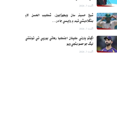
اگست 7, 2026
شيخ حسينه سان ويجهڙايون، شڪيب الحسن لاءِ
بنگلاديشي ٽيم ۾ واپسي جا در…
اگست 7, 2026
اڳوڻو ڀارتي ڪپتان اجنڪيا رهاڻي يورپي ٽي ٽوئنٽي
ليگ جو حصو بڻجي ويو
اگست 7, 2026