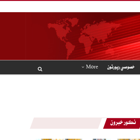
خصوصي رپورٽون
More
نڪور خبرون