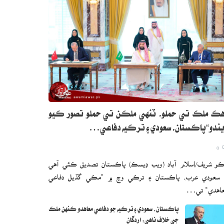
ڪ ملڪ تي حملو، ٽنهي ملڪن تي حملو تصور ڪيو
ندو“پاڪستان، سعودي ۽ ترڪيه دفاعي…
0
و شريف/اسلام آباد (ويب ڊيسڪ) پاڪستان تصديق ڪئي آهي
 سعودي عرب، پاڪستان ۽ ترڪي وچ ۾ ”مڪي گڏيل دفاعي
اهدي“ تي…
پاڪستان، سعودي ۽ ترڪيه جو دفاعي معاهدو ڪنهن ملڪ
جي خلاف ناهي: اردگان