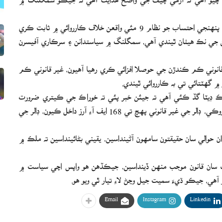
اسلام آباد ۾ پريس ڪانفرنس ڪندي سرفراز بگٽي چيو ته فوج پنهنجي احتساب جو نظام 9 مئي واقعن خلاف ڪارروائي ۾ ثابت ڪري
جي نڪ هيٺان ٿيندي آهي، سمگلنگ ۾ سياستدانن ۽ سرڪاري آفيسرن
وني ڪم ڪندڙن جي حوصلا افزائي ڪري رهيا آهيون، غير قانوني ڪم
 گهٽتائي تي به ڪارروائي ٿيندي.
 ڊيٽا گڏ ڪئي آهي ته جيئن خبر پئي ته خوراڪ جي ڪيتري ضرورت
آهي، اسان هيل تائين 2200 ميٽرڪ ٽن ڪڻڪ جي سمگلنگ روڪي، ڊالر جي غير قانوني پهچ تي 168 ايف آءِ آرز داخل ڪيون، ڊالر جي
 حوالي سان حقيقتون سامهون آڻينداسين، يقيني بڻائينداسين ته ملڪ ۾
ف سان قانون موجب منهن ڏينداسين، جيڪڏهن هو واپس اچي سياست ۾
ر آهي، جيڪو ڌيءَ سميت جيل وڃڻ لاءِ تيار ٿي ويو هو.
Email
Instagram
Linkedin