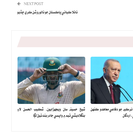
NEXT POST
نائلا ڪياني پاڪستان جو نالو روشن ڪري ڇڏيو
 ترڪيه جو دفاعي معاهدو ڪنهن
شيخ حسينه سان ويجهڙايون، شڪيب الحسن لاءِ
اردگان
بنگلاديشي ٽيم ۾ واپسي جا در بند ٿيڻ لڳا