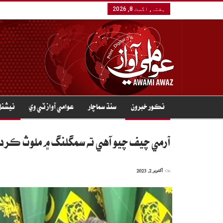
ہفتہ, اگست 8, 2026
نڪور خبرون
سنڌ سماچار
عوامي آواز ٽي وي
نيشنل
آرمي چيف چيو آهي ته سمگلنگ ۾ ملوث ڪردار
On
اکتوبر 2, 2023