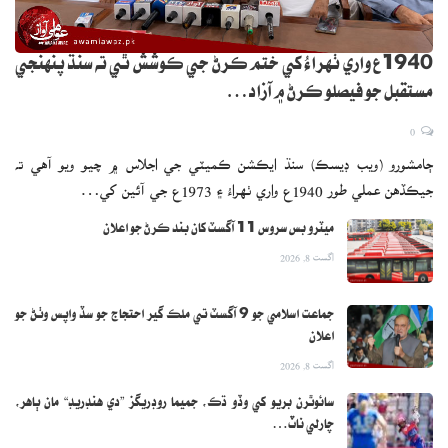
1940ع واري ٺهراءُ کي ختم ڪرڻ جي ڪوشش ٿي ته سنڌ پنهنجي
مستقبل جو فيصلو ڪرڻ ۾ آزاد…
0
ڄامشورو (ويب ڊيسڪ) سنڌ ايڪشن ڪميٽي جي اجلاس ۾ چيو ويو آهي ته
جيڪڏهن عملي طور 1940ع واري ٺهراءُ ۽ 1973ع جي آئين کي…
ميٽرو بس سروس 11 آگسٽ کان بند ڪرڻ جو اعلان
اگست 8, 2026
جماعت اسلامي جو 9 آگسٽ تي ملڪ گير احتجاج جو سڏ واپس وٺڻ جو
اعلان
اگست 8, 2026
سائوٿرن بريو کي وڏو ڌڪ، جميما روڊريگز ”دي هنڊريڊ“ مان ٻاهر،
چارلي ناٽ…