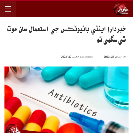
خبردار! اينٽي بائيوٽڪس جي استعمال سان موت
ٿي سگهي ٿو
On
ستمبر 27, 2023
Last updated
ستمبر 27, 2023