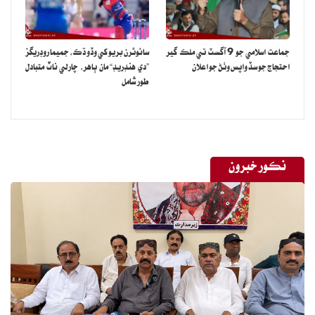
جماعت اسلامي جو 9 آگسٽ تي ملڪ گير
سائوٿرن بريو کي وڏو ڌڪ، جميما روڊريگز
احتجاج جو سڏ واپس وٺڻ جو اعلان
”دي هنڊريڊ“ مان ٻاهر، چارلي ناٽ متبادل
طور شامل
نڪور خبرون