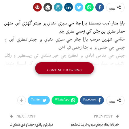
Share
پارا چنار (ويب ڊيسڪ) پارا چنا جي سبزي منڊي ۾ چيتو گھڙي آيو، جنهن
حملو ڪري ٻن ڄڻن کي زخمي ڪري وڌو.
مقامي شهرين موجب پارا چنار جي سبزي منڊي ۾ چيتو نڪري آيو، ۽
چيتي جي حملي ۾ ٻه ڄڻا زخمي ٿيا آهن.
چيني جي مقامي آبادي ۾ نڪرڻ جي خبر ملندي ئي ريسڪيو ۽ وائلڊ
لائيف جو عملو سبزي منڊي پهچي ويو، جڏهن ته زخمين کي اسپتال منتقل
CONTINUE READING
ڪيو ويو آهي.
Twitter
WhatsApp
Facebook
Share
NEXT POST
PREV POST
خبردار! بخار جو هي سيرپ خريد نه ڪجو
بيٽري ۾ پاڻي وجهندي هي غلطي نه