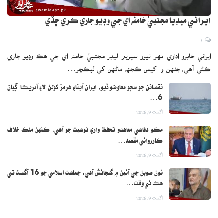
ايراني ميڊيا مجتبيٰ خامنه اي جي وڊيو جاري ڪري ڇڏي
0
ايراني خابرو اداري مهر نيوز سپريم ليڊر مجتبيٰ خامنه اي جي هڪ وڊيو جاري
ڪئي آهي، جنهن ۾ کيس ڪجهه ماڻهن کي ليڪچر…
نقصانن جو سڄو معاوضو ڏيو، ايران آبناءِ هرمز کولڻ لاءِ آمريڪا اڳيان
6…
اگست 9, 2026
مڪو دفاعي معاهدو تحفظ واري نوعيت جو آهي، ڪنهن ملڪ خلاف
ڪارروائي مقصد…
اگست 9, 2026
نون صوبن جي آئين ۾ گنجائش آهي: جماعت اسلامي جو 16 آگسٽ تي
هڪ ئي وقت…
اگست 9, 2026