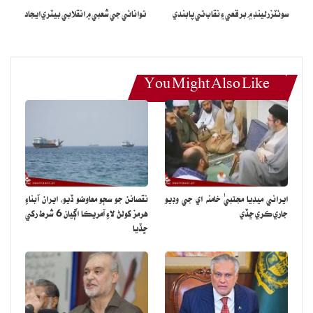
سوئٽزرلينڊ ۾ برقعي ۽ نقاب تي پابندي
توانائي جي شعبي ۾ انقلابي بيٽري ايجاد
You Might Also Like
ايراني ميڊيا مجتبيٰ خامنه اي جي وڊيو
نقصانن جو سڄو معاوضو ڏيو، ايران آبناءِ
جاري ڪري ڇڏي
هرمز کولڻ لاءِ آمريڪا اڳيان 6 شرط رکي
ڇڏيا