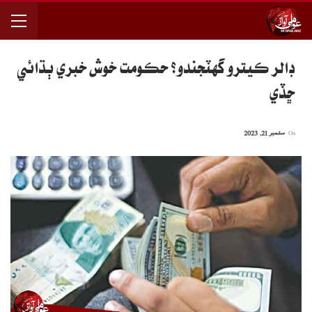
ڊالر ڪيترو گهٽجندو؟ حڪومت خوش خبري ٻڌائي
ڇڏي
On
ستمبر 21, 2023