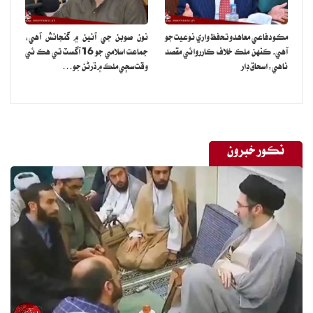
مڪو دفاعي معاهدو تحفظ واري نوعيت جو
نون صوبن جي آئين ۾ گنجائش آهي:
آهي، ڪنهن ملڪ خلاف ڪارروائي مقصد
جماعت اسلامي جو 16 آگسٽ تي هڪ ئي
ناهي: اسحاق ڊار
وقت سڄي ملڪ ۾ ڌرڻن جو…
نڪور خبرون