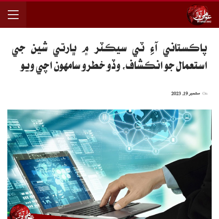
پاڪستاني آءِ ٽي سيڪٽر ۾ ڀارتي شين جي
استعمال جو انڪشاف، وڏو خطرو سامهون اچي ويو
On
ستمبر 19, 2023