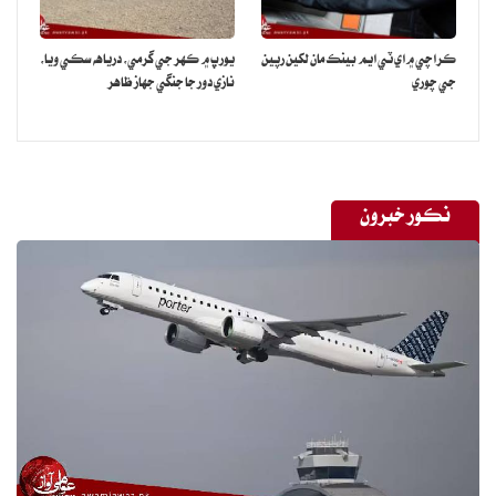
ڪراچي ۾ اي ٽي ايم بينڪ مان لکين رپين
يورپ ۾ ڪهر جي گرمي، درياهه سڪي ويا،
جي چوري
نازي دور جا جنگي جهاز ظاهر
نڪور خبرون