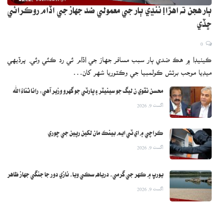
ٻار هجن ته اهڙا! ننڍي ٻار جي معمولي ضد جهاز جي اڏام روڪرائي
ڇڏي
0
ڪينيڊا ۾ هڪ ضدي ٻار سبب مسافر جهاز جي اڏام ئي رد ڪئي وئي. پرڏيهي
ميڊيا موجب برٽش ڪولمبيا جي وڪٽوريا شهر کان…
محسن نقوي ن ليگ جو سينيٽر ۽ پارٽي جو گهرو وزير آهي: رانا ثناءُ الله
اگست 9, 2026
ڪراچي ۾ اي ٽي ايم بينڪ مان لکين رپين جي چوري
اگست 9, 2026
يورپ ۾ ڪهر جي گرمي، درياهه سڪي ويا، نازي دور جا جنگي جهاز ظاهر
اگست 9, 2026