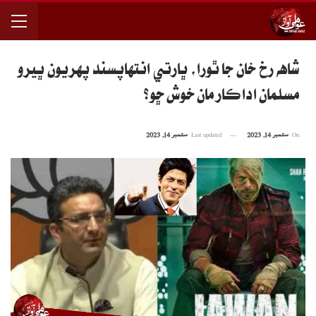
شاهه رخ خان جا ٿورا، ڀارتي انتهاپسند پهريون ڀيرو
مسلمان اداڪار مان خوش ڇو؟
On
ستمبر 14, 2023
Last updated
ستمبر 14, 2023