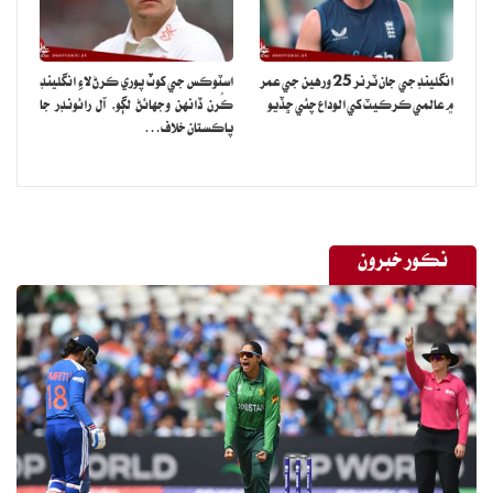
انگلينڊ جي جان ٽرنر 25 ورهين جي عمر
اسٽوڪس جي کوٽ پوري ڪرڻ لاءِ انگلينڊ
۾ عالمي ڪرڪيٽ کي الوداع چئي ڇڏيو
ڪُرن ڏانهن وجهائڻ لڳو، آل رائونڊر جا
پاڪستان خلاف…
نڪور خبرون