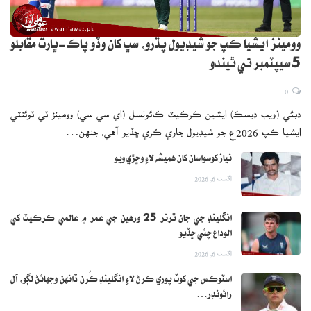
وومينز ايشيا ڪپ جو شيڊيول پڌرو، سڀ کان وڏو پاڪ-ڀارت مقابلو
5 سيپٽمبر تي ٿيندو
0
دبئي (ويب ڊيسڪ) ايشين ڪرڪيٽ ڪائونسل (اي سي سي) وومينز ٽي ٽوئنٽي
ايشيا ڪپ 2026ع جو شيڊيول جاري ڪري ڇڏيو آهي، جنهن…
نياز کوسواسان کان هميشه لاءِ وڇڙي ويو
اگست 6, 2026
انگلينڊ جي جان ٽرنر 25 ورهين جي عمر ۾ عالمي ڪرڪيٽ کي
الوداع چئي ڇڏيو
اگست 6, 2026
اسٽوڪس جي کوٽ پوري ڪرڻ لاءِ انگلينڊ ڪُرن ڏانهن وجهائڻ لڳو، آل
رائونڊر…