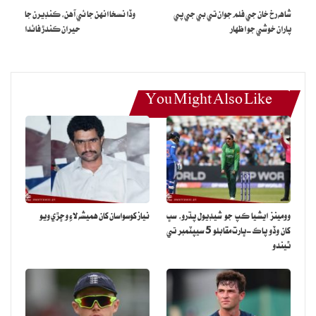
شاهه رخ خان جي فلم جوان تي بي جي پي
وڏا نسخا انهن جا ئي آهن، ڪنڊيرن جا
پاران خوشي جو اظهار
حيران ڪندڙ فائدا
You Might Also Like
وومينز ايشيا ڪپ جو شيڊيول پڌرو، سڀ
نياز کوسواسان کان هميشه لاءِ وڇڙي ويو
کان وڏو پاڪ-ڀارت مقابلو 5 سيپٽمبر تي
ٿيندو