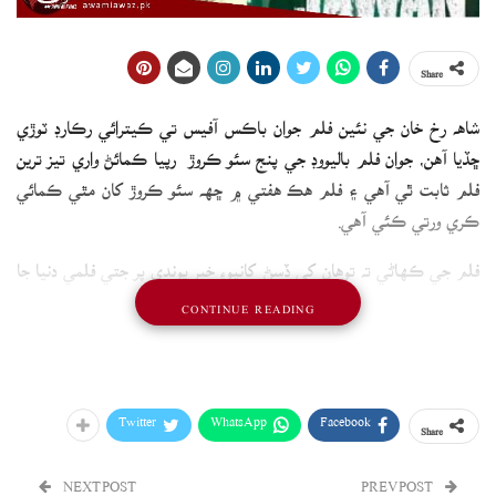
Share
شاهه رخ خان جي نئين فلم جوان باڪس آفيس تي ڪيترائي رڪارڊ ٽوڙي
ڇڏيا آهن، جوان فلم باليووڊ جي پنج سئو ڪروڙ رپيا ڪمائڻ واري تيز ترين
فلم ثابت ٿي آهي ۽ فلم هڪ هفتي ۾ ڇهه سئو ڪروڙ کان مٿي ڪمائي
ڪري ورتي ڪئي آهي.
فلم جي ڪهاڻي ته توهان کي ڏسڻ کانپوءِ خبر پوندي پر جتي فلمي دنيا جا
ڪيترائي مداح انکي اسپينش ڊرامي مني هائيٽس ۽ ٻين مختلف ملڪن
CONTINUE READING
جي ڪاپي ڪرڻ سان جوڙي رهيا آهن اتي ئي ڀارتي حڪمران پارٽي بي جي
پي انکي پنهنجي حمايت ۽ ڪانگريس جي مخالفت فلم قرار ڏنو آهي.
Twitter
WhatsApp
Facebook
Share
NEXT POST
PREV POST