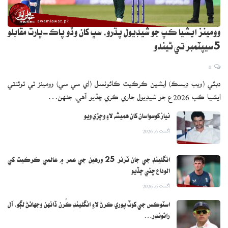
وومينز ايشيا ڪپ جو شيڊيول پڌرو، سڀ کان وڏو پاڪ-ڀارت مقابلو
5 سيپٽمبر تي ٿيندو
0
دبئي (ويب ڊيسڪ) ايشين ڪرڪيٽ ڪائونسل (اي سي سي) وومينز ٽي ٽوئنٽي
ايشيا ڪپ 2026ع جو شيڊيول جاري ڪري ڇڏيو آهي، جنهن…
نياز کوسواسان کان هميشه لاءِ وڇڙي ويو
اگست 6, 2026
انگلينڊ جي جان ٽرنر 25 ورهين جي عمر ۾ عالمي ڪرڪيٽ کي
الوداع چئي ڇڏيو
اگست 6, 2026
اسٽوڪس جي کوٽ پوري ڪرڻ لاءِ انگلينڊ ڪُرن ڏانهن وجهائڻ لڳو، آل
رائونڊر…