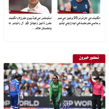
انگلينڊ جي جان ٽرنر 25 ورهين جي عمر
اسٽوڪس جي کوٽ پوري ڪرڻ لاءِ انگلينڊ
۾ عالمي ڪرڪيٽ کي الوداع چئي ڇڏيو
ڪُرن ڏانهن وجهائڻ لڳو، آل رائونڊر جا
پاڪستان خلاف…
نڪور خبرون