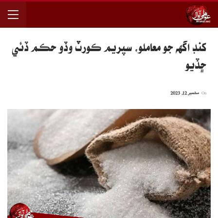
کنڊ اگهه جو معاملو، سپريم ڪورٽ وڏو حڪم ڏئي
ڇڏيو
On
ستمبر 12, 2023