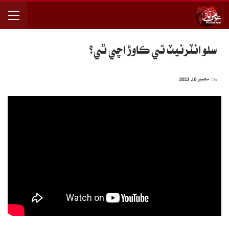
سلو انٽرنيٽ تي ڪاوڙ اچي ٿي؟
On
ستمبر 10, 2023