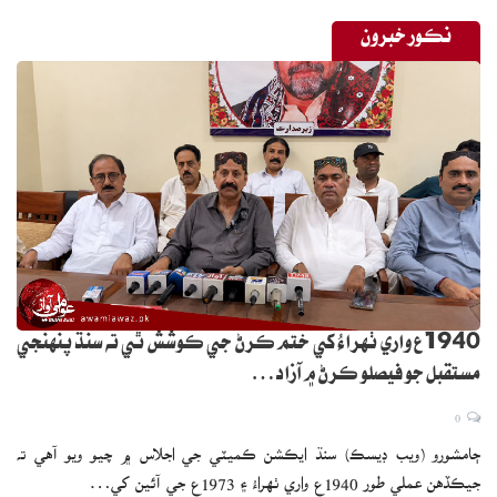
نڪور خبرون
1940ع واري ٺهراءُ کي ختم ڪرڻ جي ڪوشش ٿي ته سنڌ پنهنجي
مستقبل جو فيصلو ڪرڻ ۾ آزاد…
0
ڄامشورو (ويب ڊيسڪ) سنڌ ايڪشن ڪميٽي جي اجلاس ۾ چيو ويو آهي ته
جيڪڏهن عملي طور 1940ع واري ٺهراءُ ۽ 1973ع جي آئين کي…