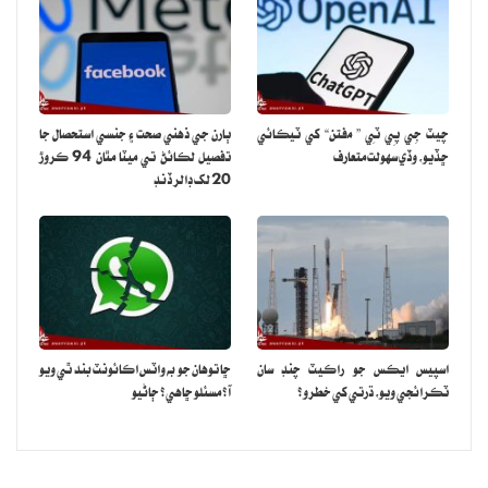
چيٽ جِي پِي ٽِي ” مفتن“ کي ٽيڪائي
ٻارن جي ذهني صحت ۽ جنسي استحصال جا
ڇڏيو، وڏي سهولت متعارف
تفصيل لڪائڻ تي ميٽا مٿان 94 ڪروڙ
20 لک ڊالر ڏنڊ
اسپيس ايڪس جو راڪيٽ چنڊ سان
ڇا توهان جو به واٽس اڪائونٽ بند ٿي ويو
ٽڪرائجي ويو، ڌرتي کي خطرو؟
آ؟ مسئلو ڇاهي؟ ڄاڻيو