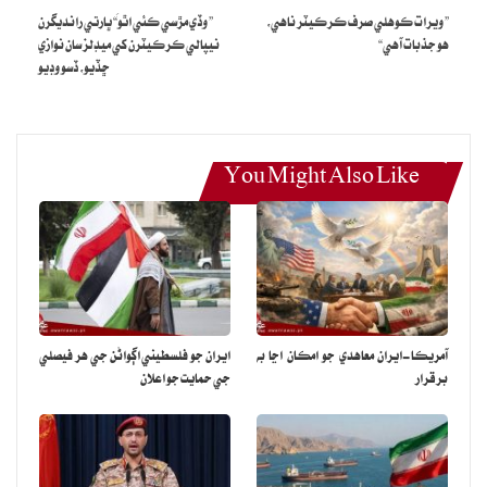
” ويرات ڪوهلي صرف ڪرڪيٽر ناهي،
” وڏي مڙسي ڪئي اٿوَ“ ڀارتي رانديگرن
هو جذبات آهي“
نيپالي ڪرڪيٽرن کي ميڊلز سان نوازي
ڇڏيو، ڏسو وڊيو
You Might Also Like
آمريڪا-ايران معاهدي جو امڪان اڃا به
ايران جو فلسطيني اڳواڻن جي هر فيصلي
برقرار
جي حمايت جو اعلان