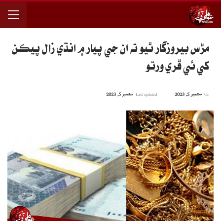
مڙس بيروزگار ٿيو ته ان جي پيار ۾ انڌي زال پيڪن
کي ئي ڦري ورتو
On
ستمبر 5, 2023
Last updated
ستمبر 5, 2023