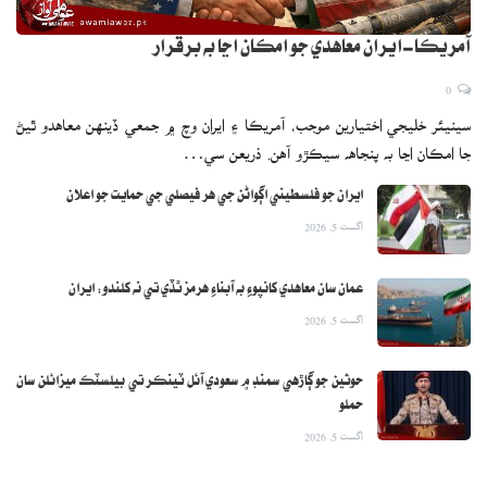
آمريڪا-ايران معاهدي جو امڪان اڃا به برقرار
0
سينيئر خليجي اختيارين موجب، آمريڪا ۽ ايران وچ ۾ جمعي ڏينهن معاهدو ٿيڻ
جا امڪان اڃا به پنجاهه سيڪڙو آهن. ذريعن سي…
ايران جو فلسطيني اڳواڻن جي هر فيصلي جي حمايت جو اعلان
اگست 5, 2026
عمان سان معاهدي کانپوءِ به آبناءِ هرمز ٿڏي تي نه کلندو: ايران
اگست 5, 2026
حوثين جو ڳاڙهي سمنڊ ۾ سعودي آئل ٽينڪر تي بيلسٽڪ ميزائلن سان
حملو
اگست 5, 2026