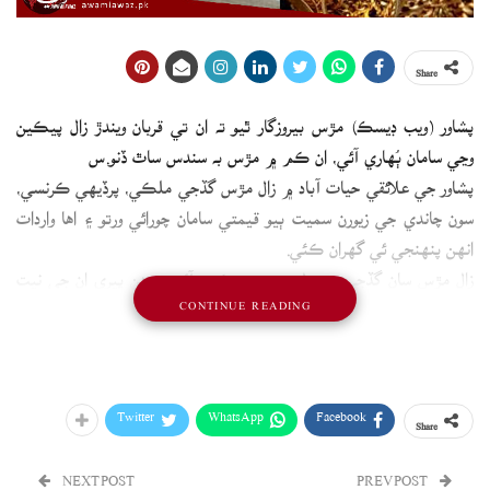
Share
پشاور (ويب ڊيسڪ) مڙس بيروزگار ٿيو ته ان تي قربان ويندڙ زال پيڪين
وڃي سامان ٻُهاري آئي، ان ڪم ۾ مڙس به سندس ساٿ ڏنو.س
پشاور جي علائقي حيات آباد ۾ زال مڙس گڏجي ملڪي، پرڏيهي ڪرنسي،
سون چاندي جي زيورن سميت ٻيو قيمتي سامان چورائي ورتو ۽ اها واردات
انهن پنهنجي ئي گهران ڪئي.
زال مڙس سان گڏجي معمول موجب پيڪين آئي پر هن ڀيري ان جي نيت
CONTINUE READING
صاف نه هئي، ٻنهي گهر مان ڦرلٽ ڪئي ۽ فرار ٿي ويا.
گهر وارن کي لڳو ته ڪنهن چورن جي گروهه واردات ڪئي آهي، هنن پوليس
گهرائي ته حقيقت سامهون اچي وئي ۽ چوري ٿيل سامان سوڌو زال مڙس کي
گرفتار ڪيو ويو.
Twitter
WhatsApp
Facebook
Share
NEXT POST
PREV POST