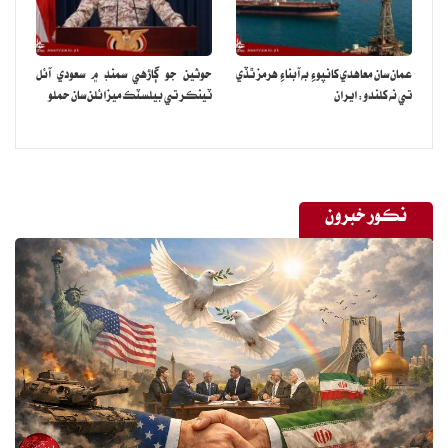
عمان سان معاهدي کانپوءِ به آبناءِ هرمز ٿڏي
حوثين جو ڳاڙهي سمنڊ ۾ سعودي آئل
تي نه کلندو: ايران
ٽينڪر تي بيلسٽڪ ميزائلن سان حملو
نڪور خبرون