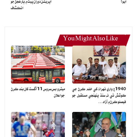
آيو؟
آپريشن دوران پيٽ ۾ ٻار هجڻ جو
واضح رهي ته ماهم عامر پاڪستاني ڊراما انڊسٽري جي مشهور اداڪارا
انڪشاف
آهي.
You Might Also Like
1940ع واري ٺهراءُ کي ختم ڪرڻ جي
ميٽرو بس سروس 11 آگسٽ کان بند ڪرڻ
ڪوشش ٿي ته سنڌ پنهنجي مستقبل جو
جو اعلان
فيصلو ڪرڻ ۾ آزاد…