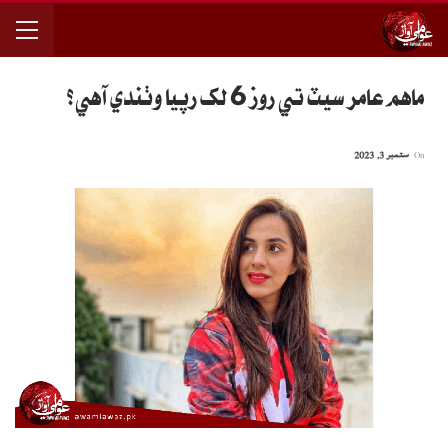
ماهم عامر سيٽ تي روز 6 لک رپيا وٺندي آهي؟
On
ستمبر 3, 2023