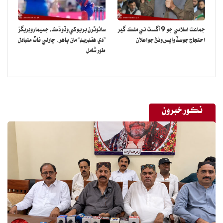
جماعت اسلامي جو 9 آگسٽ تي ملڪ گير
سائوٿرن بريو کي وڏو ڌڪ، جميما روڊريگز
احتجاج جو سڏ واپس وٺڻ جو اعلان
”دي هنڊريڊ“ مان ٻاهر، چارلي ناٽ متبادل
طور شامل
نڪور خبرون