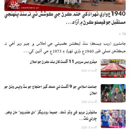
1940ع واري ٺهراءُ کي ختم ڪرڻ جي ڪوشش ٿي ته سنڌ پنهنجي
مستقبل جو فيصلو ڪرڻ ۾ آزاد…
0
ڄامشورو (ويب ڊيسڪ) سنڌ ايڪشن ڪميٽي جي اجلاس ۾ چيو ويو آهي ته
جيڪڏهن عملي طور 1940ع واري ٺهراءُ ۽ 1973ع جي آئين کي…
ميٽرو بس سروس 11 آگسٽ کان بند ڪرڻ جو اعلان
اگست 8, 2026
جماعت اسلامي جو 9 آگسٽ تي ملڪ گير احتجاج جو سڏ واپس وٺڻ جو
اعلان
اگست 8, 2026
سائوٿرن بريو کي وڏو ڌڪ، جميما روڊريگز ”دي هنڊريڊ“ مان ٻاهر،
چارلي ناٽ…
اگست 8, 2026