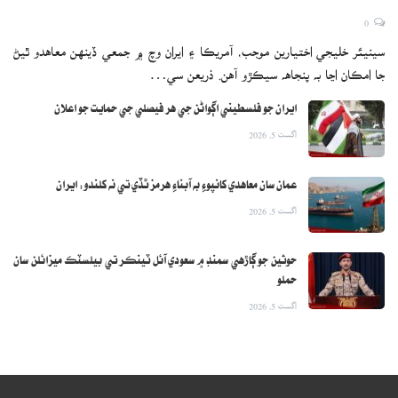
0
سينيئر خليجي اختيارين موجب، آمريڪا ۽ ايران وچ ۾ جمعي ڏينهن معاهدو ٿيڻ
جا امڪان اڃا به پنجاهه سيڪڙو آهن. ذريعن سي…
ايران جو فلسطيني اڳواڻن جي هر فيصلي جي حمايت جو اعلان
اگست 5, 2026
عمان سان معاهدي کانپوءِ به آبناءِ هرمز ٿڏي تي نه کلندو: ايران
اگست 5, 2026
حوثين جو ڳاڙهي سمنڊ ۾ سعودي آئل ٽينڪر تي بيلسٽڪ ميزائلن سان
حملو
اگست 5, 2026