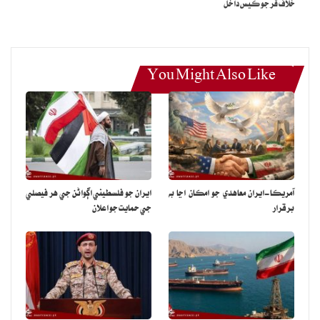
خلاف ڦر جو ڪيس داخل
You Might Also Like
آمريڪا-ايران معاهدي جو امڪان اڃا به
ايران جو فلسطيني اڳواڻن جي هر فيصلي
برقرار
جي حمايت جو اعلان