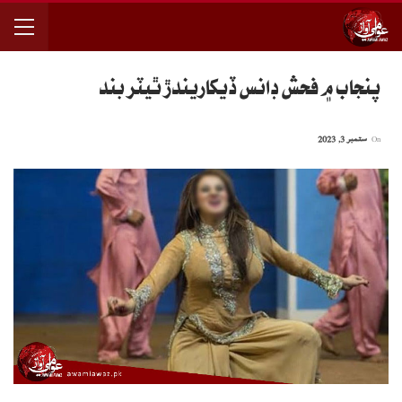
پنجاب ۾ فحش ڊانس ڏيکاريندڙ ٿيٽر بند
On
ستمبر 3, 2023