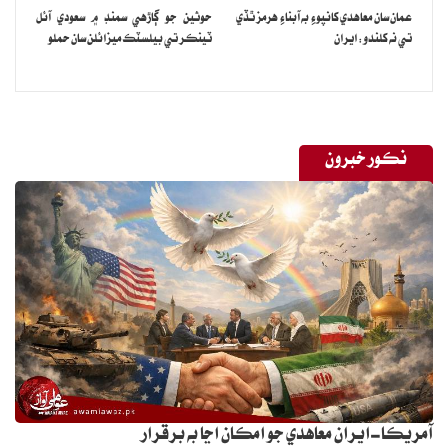
عمان سان معاهدي کانپوءِ به آبناءِ هرمز ٿڏي
حوثين جو ڳاڙهي سمنڊ ۾ سعودي آئل
تي نه کلندو: ايران
ٽينڪر تي بيلسٽڪ ميزائلن سان حملو
نڪور خبرون
آمريڪا-ايران معاهدي جو امڪان اڃا به برقرار