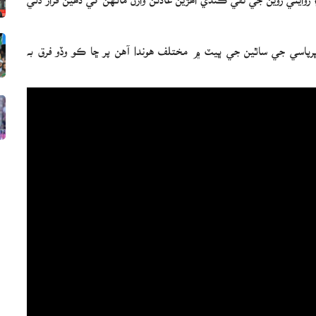
 ڀرپاسي جي ساٿين جي ڀيٽ ۾ مختلف هوندا آهن پر ڇا ڪو وڏو فرق به