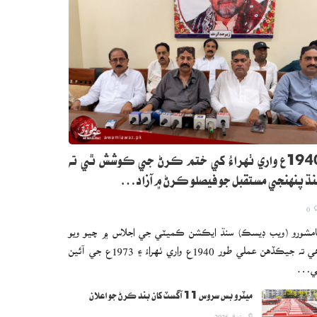
1940ع واري ٺهراءُ کي ختم ڪرڻ جي ڪوشش ٿي ته
ڌ پنهنجي مستقبل جو فيصلو ڪرڻ ۾ آزاد…
0
مشورو (ويب ڊيسڪ) سنڌ ايڪشن ڪميٽي جي اجلاس ۾ چيو ويو
آهي ته جيڪڏهن عملي طور 1940ع واري ٺهراءُ ۽ 1973ع جي آئين
ي…
ميٽرو بس سروس 11 آگسٽ کان بند ڪرڻ جو اعلان
اگست 8, 2026