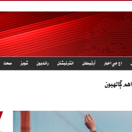
اڄ جي اخبار
آرٽيڪل
انٽرنيشنل
رانديون
شوبز
صحت