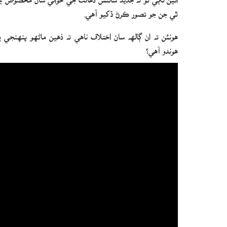
ٿي جن جو تصور ڪرڻ ڏکيو آهي.
هونئن ته ان ڳالهه سان اختلاف ناهي ته ذهين ماڻهو پنهنجي
هوندو آهي؟