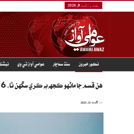
ہفتہ, اگست 8, 2026
نڪور خبرون
سنڌ سماچار
عوامي آواز ٽي وي
نيشنل
هن قسم جا ماڻهو ڪجهه به ڪري سگهن ٿا، 6 اهم ڳالهيون
On
اگست 31, 2023