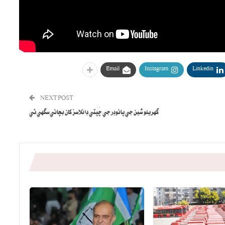
Email
Instagram
Linkedin
NEXT POST
گهريلو شين جي پائوڊر جي چَپٽي ڊائلاسز کان بچائي سگهي ٿي