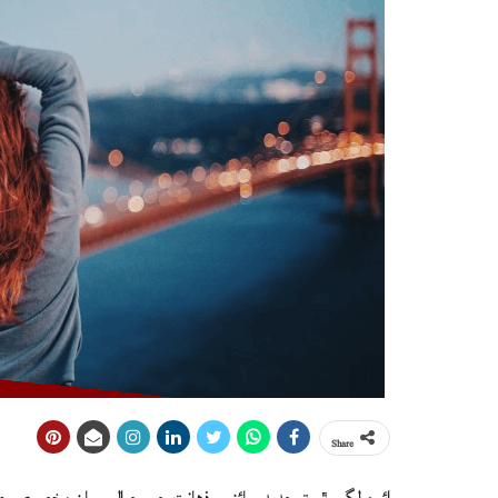
Share
ائين لڳي ٿو ته جديد سائنس ذهانت جي حوالي سان مخصوص ۽ ر