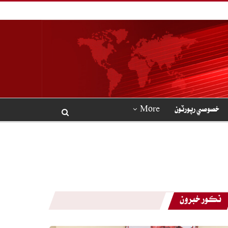
خصوصي رپورٽون
More
نڪور خبرون