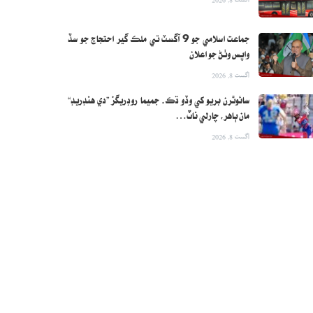
جماعت اسلامي جو 9 آگسٽ تي ملڪ گير احتجاج جو سڏ
واپس وٺڻ جو اعلان
اگست 8, 2026
سائوٿرن بريو کي وڏو ڌڪ، جميما روڊريگز ”دي هنڊريڊ“
مان ٻاهر، چارلي ناٽ…
اگست 8, 2026