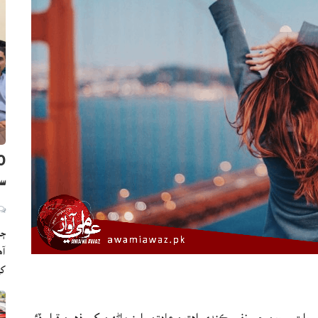
سن
ڄا
ک
وايتي روين جي نفي ڪندي اهڙين عادتن وارن ماڻهن کي ذهين قرار ڏئي