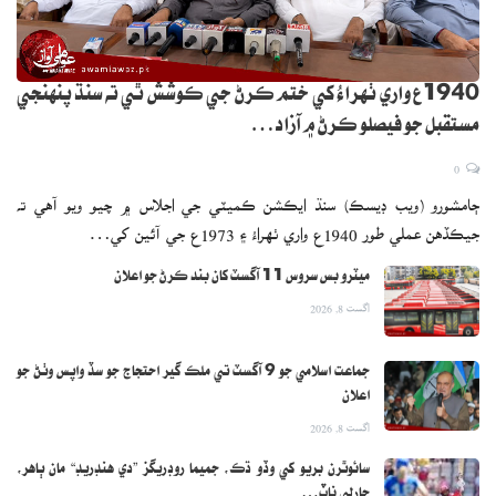
1940ع واري ٺهراءُ کي ختم ڪرڻ جي ڪوشش ٿي ته سنڌ پنهنجي
مستقبل جو فيصلو ڪرڻ ۾ آزاد…
0
ڄامشورو (ويب ڊيسڪ) سنڌ ايڪشن ڪميٽي جي اجلاس ۾ چيو ويو آهي ته
جيڪڏهن عملي طور 1940ع واري ٺهراءُ ۽ 1973ع جي آئين کي…
ميٽرو بس سروس 11 آگسٽ کان بند ڪرڻ جو اعلان
اگست 8, 2026
جماعت اسلامي جو 9 آگسٽ تي ملڪ گير احتجاج جو سڏ واپس وٺڻ جو
اعلان
اگست 8, 2026
سائوٿرن بريو کي وڏو ڌڪ، جميما روڊريگز ”دي هنڊريڊ“ مان ٻاهر،
چارلي ناٽ…