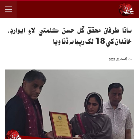
سانا طرفان محقق گل حسن ڪلمتي لاءِ ايوارڊ،
خاندان کي 18 لک رپيا به ڏنا ويا
On
اگست 31, 2023