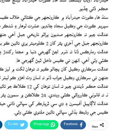
حڪم ڏئي ڇڏيو.
سنڌ هاءِ ڪورٽ حيدرآباد ۾ ڪارونجهر جي ڪٽائي خلاف 
سپريم ڪورٽ جي وڪيل سجاد چانڊيو، عشرت لوهار ۽ شنڪر ميگ
عدالت چيو ته ڪارونجهر صديون پراڻو تاريخي جبل آهي جنه
ڪارونجھر جبل جي آخري پٿر کان 2 ڪلوميٽر پري تائين ڪو به جبل کي ڪٽيندڙ ماڻھو يا ڪمپني نظر نه اچي.
عدالت رمارڪس ڏنا ته شرم اچڻ گھرجي دنيا ۾ مڃتا رکندڙ ۽
ڪئي وئي آھي، انھن تي ڪيس داخل ٿيڻ گھرجي ھا.
عدالت سرڪاري وڪيل کان پڇاڻو ڪيو ته توھان لکت ۾ ليز 
جنهن تي سرڪاري وڪيل جواب ڏنو ته اسان وٽ اھڙو ڪو ليٽر ن
عدالت حڪم ڏيندي چيو 
نه ته قانوني ڪارروائي ڪئي ويندي، 24 ڪلاڪن ۾ سمورن پٿر ڪٽڻ ۽ کوٽائي ڪرڻ وارن کي ڊپٽي ڪمشنر گھر ڀيڙو ڪري.
عدالت لاڳاپيل آفيسرن ۽ ڊي سي ٿرپارڪر کي سڀاڻي ذاتي 
ڪيس جي وڌيڪ ٻڌڻي سڀاڻي تائين ملتوي ڪئي وئي.
Twitter
WhatsApp
Facebook
Share