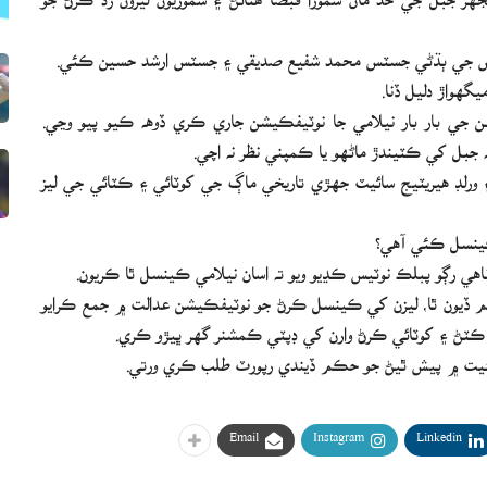
ڪيس جي ٻڌڻي جسٽس محمد شفيع صديقي ۽ جسٽس ارشد حسين ڪئي.
هواڙ دليل ڏنا.
ن جي بار بار نيلامي جا نوٽيفڪيشن جاري ڪري ڏوھه ڪيو پيو وڃي.
 ورلڊ ھيريٽيج سائيٽ جھڙي تاريخي ماڳ جي کوٽائي ۽ ڪٽائي جي ليز
ڪينسل ڪئي آھي؟
اھي رڳو پبلڪ نوٽيس ڪڍيو ويو ته اسان نيلامي ڪينسل ٿا ڪريون.
ته اسان توھان کي 12 ڪلاڪ جو ٽائيم ڏيون ٿا، ليزن کي ڪينسل ڪرڻ جو نوٽيفڪيشن عدالت ۾ جمع ڪرايو
حيثيت ۾ پيش ٿيڻ جو حڪم ڏيندي رپورٽ طلب ڪري ورتي.
Email
Instagram
Linkedin