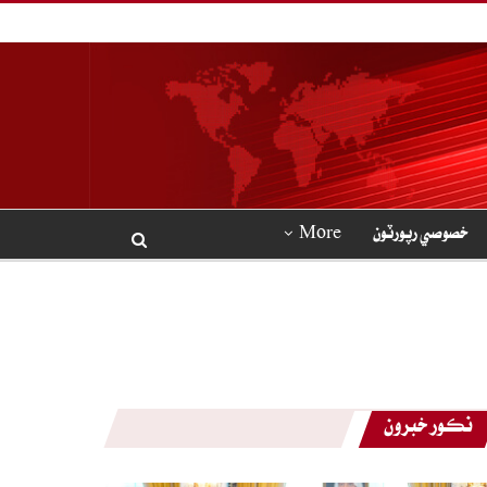
خصوصي رپورٽون
More
نڪور خبرون