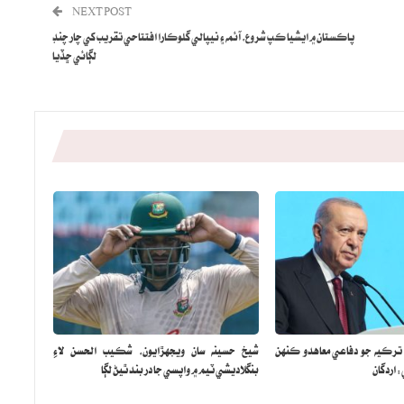
NEXT POST
پاڪستان ۾ ايشيا ڪپ شروع، آئمه ۽ نيپالي گلوڪارا افتتاحي تقريب کي چار چنڊ
لڳائي ڇڏيا
 ترڪيه جو دفاعي معاهدو ڪنهن
شيخ حسينه سان ويجهڙايون، شڪيب الحسن لاءِ
اردگان
بنگلاديشي ٽيم ۾ واپسي جا در بند ٿيڻ لڳا