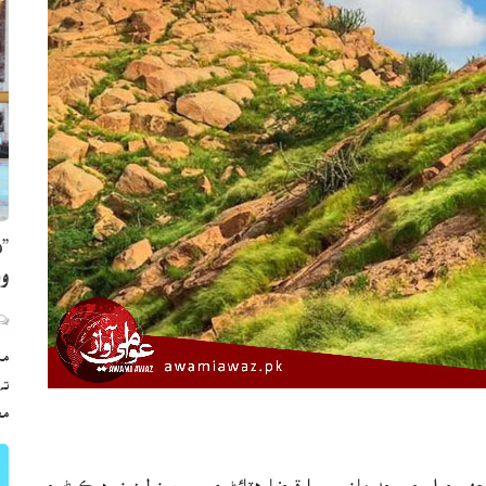
”ه
وي
مڪ
ته
مع
جهر جبل جي حد مان سمورا قبضا هٽائڻ ۽ سموريون ليزون رد ڪرڻ جو