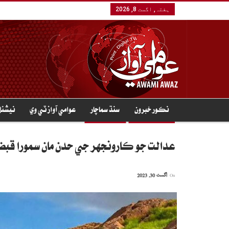
ہفتہ, اگست 8, 2026
نڪور خبرون
سنڌ سماچار
عوامي آواز ٽي وي
نيشنل
عدالت جو ڪارونجهر جي حدن مان سمورا قبض
On
اگست 30, 2023