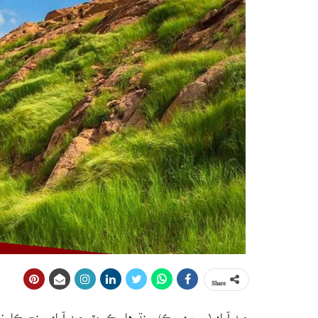
Share
حيدرآباد (ويب ڊيسڪ) سنڌ هاءِ ڪورٽ حيدرآباد بينچ ڪارون