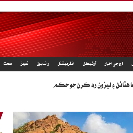
اڄ جي اخبار
آرٽيڪل
انٽرنيشنل
رانديون
شوبز
صحت
ا هٽائڻ ۽ ليزون رد ڪرڻ جو حڪم