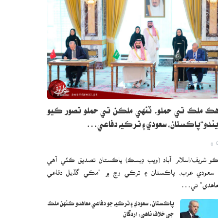
ڪ ملڪ تي حملو، ٽنهي ملڪن تي حملو تصور ڪيو
ندو“پاڪستان، سعودي ۽ ترڪيه دفاعي…
0
و شريف/اسلام آباد (ويب ڊيسڪ) پاڪستان تصديق ڪئي آهي
 سعودي عرب، پاڪستان ۽ ترڪي وچ ۾ ”مڪي گڏيل دفاعي
اهدي“ تي…
پاڪستان، سعودي ۽ ترڪيه جو دفاعي معاهدو ڪنهن ملڪ
جي خلاف ناهي: اردگان