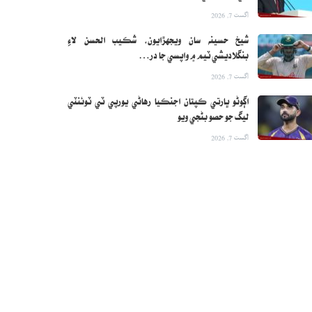
اگست 7, 2026
شيخ حسينه سان ويجهڙايون، شڪيب الحسن لاءِ
بنگلاديشي ٽيم ۾ واپسي جا در…
اگست 7, 2026
اڳوڻو ڀارتي ڪپتان اجنڪيا رهاڻي يورپي ٽي ٽوئنٽي
ليگ جو حصو بڻجي ويو
اگست 7, 2026