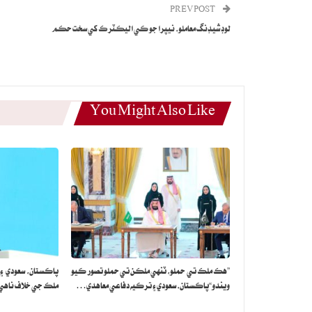
PREV POST
لوڊشيڊنگ معاملو، نيپرا جو ڪي اليڪٽرڪ کي سخت حڪم
You Might Also Like
”هڪ ملڪ تي حملو، ٽنهي ملڪن تي حملو تصور ڪيو
پاڪستان، سعودي ۽
ويندو“پاڪستان، سعودي ۽ ترڪيه دفاعي معاهدي…
ملڪ جي خلاف ناهي: 