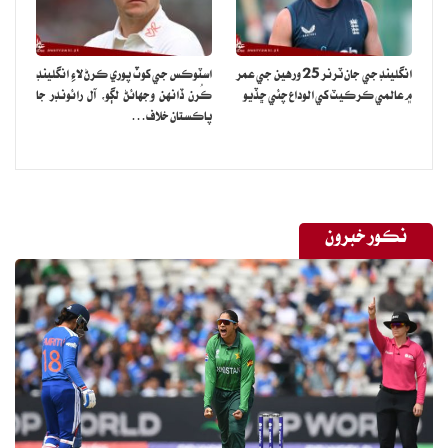
انگلينڊ جي جان ٽرنر 25 ورهين جي عمر
اسٽوڪس جي کوٽ پوري ڪرڻ لاءِ انگلينڊ
۾ عالمي ڪرڪيٽ کي الوداع چئي ڇڏيو
ڪُرن ڏانهن وجهائڻ لڳو، آل رائونڊر جا
پاڪستان خلاف…
نڪور خبرون