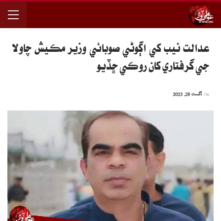
عدالت نيب کي اڳوڻي صوبائي وزير مڪيش چاولا
جي گرفتاري کان روڪي ڇڏيو
On
اگست 28, 2023