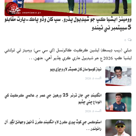
وومينز ايشيا ڪپ جو شيڊيول پڌرو، سڀ کان وڏو پاڪ-ڀارت مقابلو
5 سيپٽمبر تي ٿيندو
0
دبئي (ويب ڊيسڪ) ايشين ڪرڪيٽ ڪائونسل (اي سي سي) وومينز ٽي ٽوئنٽي
ايشيا ڪپ 2026ع جو شيڊيول جاري ڪري ڇڏيو آهي، جنهن…
نياز کوسواسان کان هميشه لاءِ وڇڙي ويو
اگست 6, 2026
انگلينڊ جي جان ٽرنر 25 ورهين جي عمر ۾ عالمي ڪرڪيٽ کي
الوداع چئي ڇڏيو
اگست 6, 2026
اسٽوڪس جي کوٽ پوري ڪرڻ لاءِ انگلينڊ ڪُرن ڏانهن وجهائڻ لڳو، آل
رائونڊر…