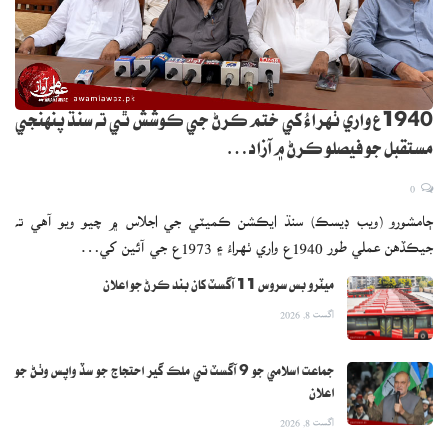
1940ع واري ٺهراءُ کي ختم ڪرڻ جي ڪوشش ٿي ته سنڌ پنهنجي
مستقبل جو فيصلو ڪرڻ ۾ آزاد…
0
ڄامشورو (ويب ڊيسڪ) سنڌ ايڪشن ڪميٽي جي اجلاس ۾ چيو ويو آهي ته
جيڪڏهن عملي طور 1940ع واري ٺهراءُ ۽ 1973ع جي آئين کي…
ميٽرو بس سروس 11 آگسٽ کان بند ڪرڻ جو اعلان
اگست 8, 2026
جماعت اسلامي جو 9 آگسٽ تي ملڪ گير احتجاج جو سڏ واپس وٺڻ جو
اعلان
اگست 8, 2026