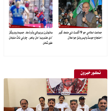
جماعت اسلامي جو 9 آگسٽ تي ملڪ گير
سائوٿرن بريو کي وڏو ڌڪ، جميما روڊريگز
احتجاج جو سڏ واپس وٺڻ جو اعلان
”دي هنڊريڊ“ مان ٻاهر، چارلي ناٽ متبادل
طور شامل
نڪور خبرون