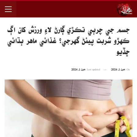
جسم جي چرٻي تڪڙي ڳارڻ لاءِ ورزش کان اڳ
ڪهڙو شربت پيئڻ گهرجي؟ غذائي ماهر ٻڌائي
ڇڏيو
On
جون 1, 2024
Last updated
جون 1, 2024