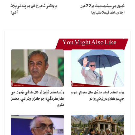
زيلنسڪي کي ايف-16 جهاز فراهم ڪرڻ جي خاطري ڪرائي آهي.
ذيبول جي سينڊيڪيٽ جو 22هون
ڇا واقعي شاهه رخ خان جو چنڊ تي پلاٽ
اجلاس، اهم فيصلا ڪيا ويا
آهي؟
You Might Also Like
وزيراعظم فيلڊ مارشل ساڻ سعودي عرب
وزيراعظم ٽئين ڌر کان وفاقي وزيرن جي
جي سرڪاري دوري تي روانو
ڪارڪردگيءَ جو جائزو وٺرائي: محسن
نقوي