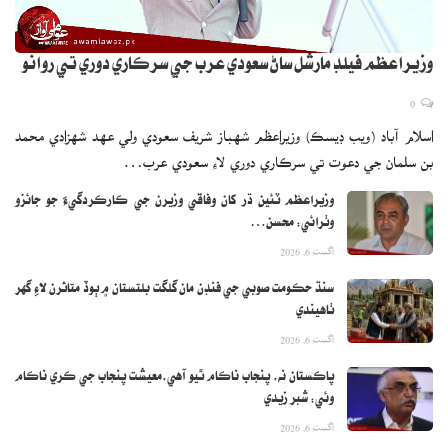
وزيراعظم فيلڊ مارشل ساڻ سعودي عرب جي سرڪاري دوري تي روانو
0
اسلام آباد (ويب ڊيسڪ) وزيراعظم شهباز شريف سعودي ولي عهد شهزادي محمد
بن سلمان جي دعوت تي سرڪاري دوري لاءِ سعودي عرب…
وزيراعظم ٽئين ڌر کان وفاقي وزيرن جي ڪارڪردگيءَ جو جائزو
وٺرائي: محسن…
اگست 6, 2026
سنڌ حڪومت صوبي جي فنڊن مان گلگت بلتستان ۾ ٻوڏ متاثرن لاءِ گهر
ٺاهيندي
اگست 6, 2026
پاڪستان نه، پنجاب ناڪام ٿيو آهي،معيشت پنجاب جي ڪري ناڪام
وئي: شبر زيدي
اگست 6, 2026