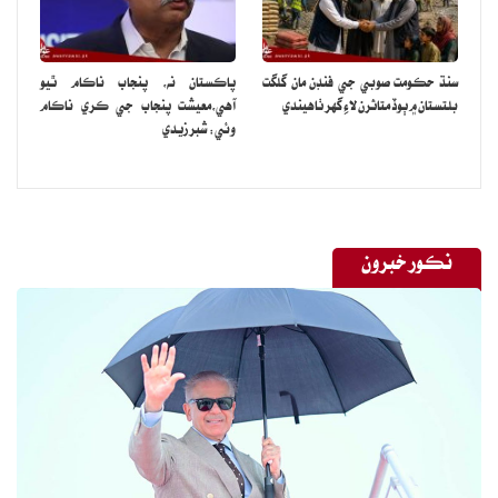
سنڌ حڪومت صوبي جي فنڊن مان گلگت
پاڪستان نه، پنجاب ناڪام ٿيو
بلتستان ۾ ٻوڏ متاثرن لاءِ گهر ٺاهيندي
آهي،معيشت پنجاب جي ڪري ناڪام
وئي: شبر زيدي
نڪور خبرون