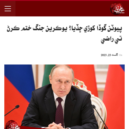
پيوٽن گوڏا کوڙي ڇڏيا؟ يوڪرين جنگ ختم ڪرڻ
تي راضي
On
اگست 23, 2023