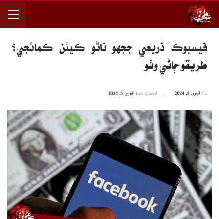
فيسبوڪ ذريعي ججهو ناڻو ڪيئن ڪمائجي؟
طريقو ڄاڻي وٺو
On
فروری 5, 2024
Last updated
فروری 5, 2024