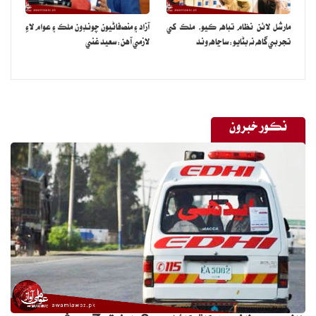
مارشل لائن نظام تباهه ڪيو، ملڪ کي
آزاد ۽ منصفاڻيون چونڊون ملڪ ۽ عوام لاءِ
تجربي گاهه نه بڻايو: ساڃاهه وند
لازمي آهن: سعيد غني
نڪور خبرون