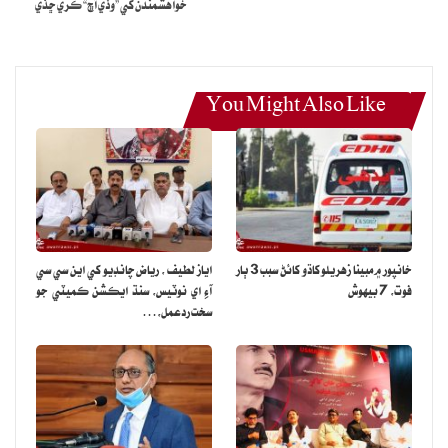
خواهشمندن کي ”وڏي آڇ“ ڪري ڇڏي
You Might Also Like
خانپور ۾ مبينا زهريلو کاڌو کائڻ سبب 3 ٻار
اياز لطيف ، رياض چانڊيو کي اين سي سي
فوت، 7 بيهوش
آءِ اي نوٽيس، سنڌ ايڪشن ڪميٽي جو
سخت ردعمل،…