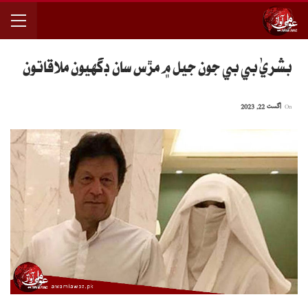
بشريٰ بي بي جون جيل ۾ مڙس سان ڊگهيون ملاقاتون
On
اگست 22, 2023