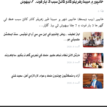
خانپور ۾ مبينا زهريلو کاڌو کائڻ سبب 3 ٻار فوت، 7 بيهوش
0
خانپور (ويب ڊيسڪ) خانپور شهر ۾ مبينا طور زهريلو کاڌو کائڻ سبب هڪ ئي
گهر جا 3 ٻار فوت ۽ 7 ڄڻا بيهوش ٿي ويا. گلزار…
اياز لطيف ، رياض چانڊيو کي اين سي سي آءِ اي نوٽيس، سنڌ ايڪشن
ڪميٽي جو…
اگست 8, 2026
مارشل لائن نظام تباهه ڪيو، ملڪ کي تجربي گاهه نه بڻايو: ساڃاهه وند
اگست 8, 2026
آزاد ۽ منصفاڻيون چونڊون ملڪ ۽ عوام لاءِ لازمي آهن: سعيد غني
اگست 8, 2026