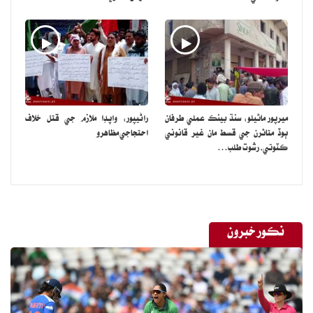
ميرپور ماٿيلو: سنڌ بينڪ عملي طرفان
راڻيپور: واپڊا ملازم جي قتل خلاف
ٻوڏ متاثرن جي قسط مان غير قانوني
احتجاجي مظاهرو
ڪٽوتي، رشوت طلب…
نڪور خبرون