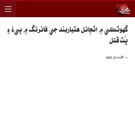
گهوٽڪي ۾ اڻڄاتل هٿياربند جي فائرنگ ۾ پيءُ ۽
پُٽ قتل
On
اگست 21, 2023