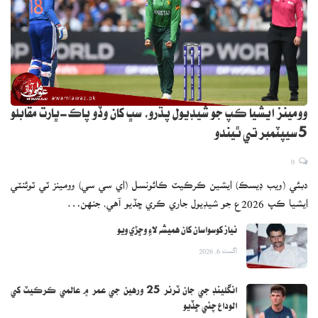
وومينز ايشيا ڪپ جو شيڊيول پڌرو، سڀ کان وڏو پاڪ-ڀارت مقابلو
5 سيپٽمبر تي ٿيندو
0
دبئي (ويب ڊيسڪ) ايشين ڪرڪيٽ ڪائونسل (اي سي سي) وومينز ٽي ٽوئنٽي
ايشيا ڪپ 2026ع جو شيڊيول جاري ڪري ڇڏيو آهي، جنهن…
نياز کوسواسان کان هميشه لاءِ وڇڙي ويو
اگست 6, 2026
انگلينڊ جي جان ٽرنر 25 ورهين جي عمر ۾ عالمي ڪرڪيٽ کي
الوداع چئي ڇڏيو