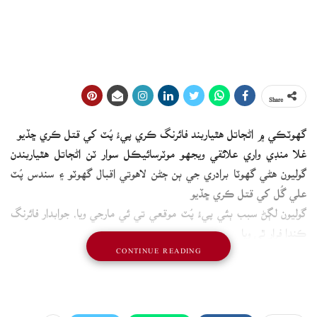
Share
گهوٽڪي ۾ اڻڄاتل هٿياربند فائرنگ ڪري پيءُ پُٽ کي قتل ڪري ڇڏيو
غلا منڊي واري علائقي ويجهو موٽرسائيڪل سوار ٽن اڻڄاتل هٿياربندن
گوليون هڻي گهوٽا برادري جي ٻن ڄڻن لاهوتي اقبال گهوٽو ۽ سندس پُٽ
علي گُل کي قتل ڪري ڇڏيو
گوليون لڳڻ سبب ٻئي پيءُ پُٽ موقعي تي ئي مارجي ويا، جوابدار فائرنگ
ڪندا فرار ٿي ويا
CONTINUE READING
اطلاع بعد پوليس پهچي لاش پوسٽ مارٽم لاءِ اسپتال کڻائي آئي، واقعو
پراڻي دشمني تان پيش اچڻ جو ٻڌايو پيو وڃي