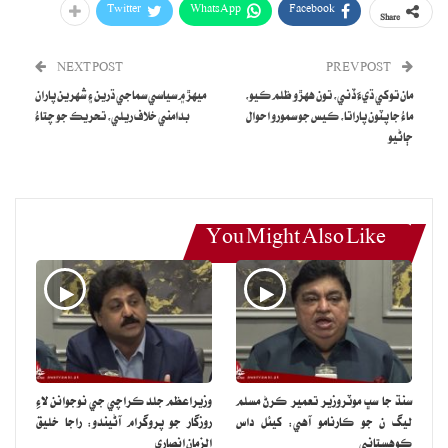
Twitter
WhatsApp
Facebook
Share
NEXT POST
PREV POST
مان توکي ڌيءَ ڏني، تون ههڙو ظلم ڪيو،
ميهڙ ۾ سياسي سماجي ڌرين ۽ شهرين پاران
ماءُ جا پٽون پاراتا، ڪيس جو سمورو احوال
بدامني خلاف ريلي، تحريڪ جو چتاءُ
ڄاڻيو
You Might Also Like
سنڌ جا سڀ موٽروزير تعمير ڪرڻ مسلم
وزيراعظم جلد ڪراچي جي نوجوانن لاءِ
ليگ ن جو ڪارنامو آهي: کيئل داس
روزگار جو پروگرام آڻيندو: راجا خليق
ڪوهستاني
الزمان انصاري