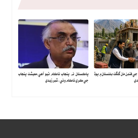
 فنڊن مان گلگت بلتستان ۾ ٻوڏ
پاڪستان نه، پنجاب ناڪام ٿيو آهي،معيشت پنجاب
دي
جي ڪري ناڪام وئي: شبر زيدي