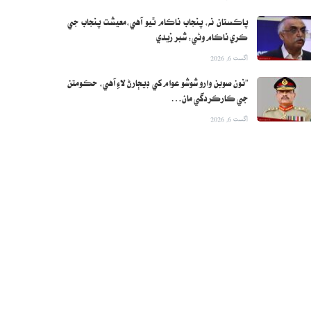
پاڪستان نه، پنجاب ناڪام ٿيو آهي،معيشت پنجاب جي
ڪري ناڪام وئي: شبر زيدي
اگست 6, 2026
”نون صوبن وارو شوشو عوام کي ڊيڄارڻ لاءِ آهي، حڪومتن
جي ڪارڪردگي مان…
اگست 6, 2026