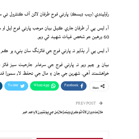
راولپنڊي (ويب ڊيسڪ) ڀارتي فوج طرفان لائن آف ڪنٽرول تي
آءِ ايس پي آر طرفان جاري ڪيل بيان موجب ڀارتي فوج ايل
60 ورهين جو شخص غياث شهيد ٿي ويو.
آءِ ايس پي آر ٻڌايو ته ڀارتي فوج جي فائرنگ سان ٻنيءَ ۾ ڪم ڪندڙ 3 عورتون زخمي
بيان ۾ چيو ويو ته ڀارتي فوج جي سرعام جارحيت سيز فائ
خواهشمند آهي، شهرين جي جان ۽ مال جي تحفظ لاءِ سمورا قدم کن
Twitter
WhatsApp
Facebook
Share
PREV POST
ملازمت دوران لاڏاڻو ڪري ويندڙ ملازمن جي پونئيرن لاءِ اهم خبر