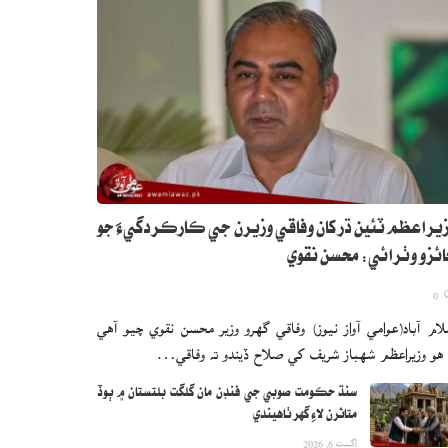
يراعظم ٽئين ڌر کان وفاقي وزيرن جي ڪارڪردگيءَ جو
ئزو وٺرائي: محسن نقوي
0
لام آباد(عوامي آواز نيوز) وفاقي گهرو وزير محسن نقوي چيو آهي
 هو وزيراعظم شهباز شريف کي صلاح ڏيندو ته وفاقي…
سنڌ حڪومت صوبي جي فنڊن مان گلگت بلتستان ۾ ٻوڏ
متاثرن لاءِ گهر ٺاهيندي
اگست 6, 2026