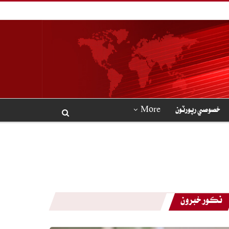
خصوصي رپورٽون
More
نڪور خبرون