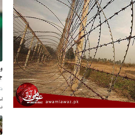
وز
جا
اس
ته