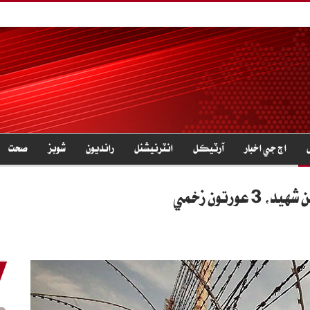
اڄ جي اخبار
آرٽيڪل
انٽرنيشنل
رانديون
شوبز
صحت
رتون زخمي