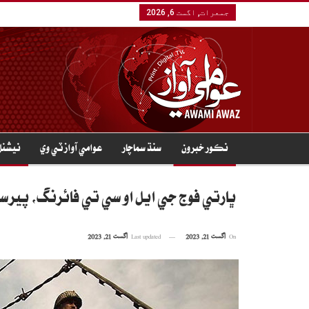
جمعرات, اگست 6, 2026
نڪور خبرون
سنڌ سماچار
عوامي آواز ٽي وي
نيشنل
ڀارتي فوج جي ايل او سي تي فائرنگ، پيرسن شهيد، 3 عو
On
اگست 21, 2023
Last updated
اگست 21, 2023