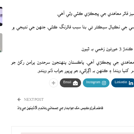
 سيز فائر معاهدي جي ڀڃڪڙي ڪئي وئي آهي.
 او سي جي نڪيال سيڪٽر تي بنا سبب فائرنگ ڪئي، جنهن جي نتيجي ۾
 به ٿيون.
ز معاهدي جي ڀڃڪڙي آهي، پاڪستان پنهنجون سرحدون پرامن رکڻ جو
يا ويندا ۽ ڪنهن به اڳرائيءَ جو ڀرپور جواب ڏنو ويندو.
Email
Instagram
Linkedin
NEXT POST
فاطمه ڦرڙو ڪيس: مک جوابدار جي جسماني رمانڊ ۾ 5 ڏينهن جي واڌ