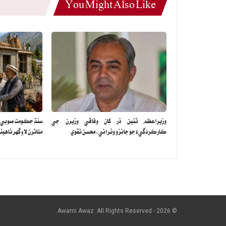
You Might Also Like
وزيراعظم ٽئين ڌر کان وفاقي وزيرن جي
سنڌ حڪومت صوبي جي
ڪارڪردگيءَ جو جائزو وٺرائي: محسن نقوي
متاثرن لاءِ گهر ٺاهين
© 2026 - Awami Awaz. All Rights Reserved.