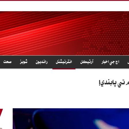
اڄ جي اخبار
آرٽيڪل
انٽرنيشنل
رانديون
شوبز
صحت
 تي پابندي!