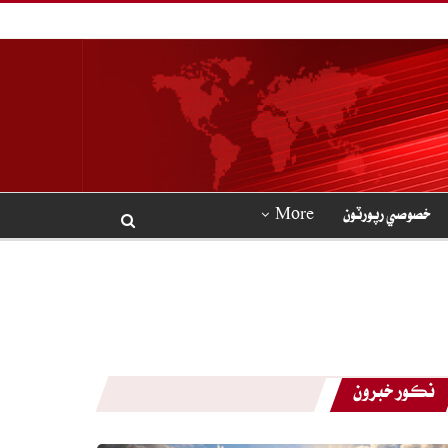
خصوصي رپورٽون
More
نڪور خبرون