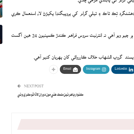
شتگرد ٽِڪ ٽاڪ ۽ ٽيلي گرام کي پروپيگنڊا پکيڙڻ لاءِ استعمال ڪري
صوماليا جي ڪميونڪيشن وزارت طرفان جاري ڪيل حڪنامي ۾ چيو ويو آهي ته انٽرنيٽ سروس فراهم ڪندڙ ڪمپنيون 24 هين آگسٽ
ند گروپ الشهاب خلاف ڪارروائي کان پهريان کنيو آهي.
Email
Instagram
Linkedin
NEXT POST
ڪنوار ٻاهرئين ملڪ هني مون دوران لاڏاڻو ڪري وئي