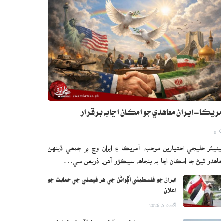
ريڪا-ايران معاهدي جو امڪان اڃا به برقرار
0
نيئر خليجي اختيارين موجب، آمريڪا ۽ ايران وچ ۾ جمعي ڏينهن
اهدو ٿيڻ جا امڪان اڃا به پنجاهه سيڪڙو آهن. ذريعن سي…
ايران جو فلسطيني اڳواڻن جي هر فيصلي جي حمايت جو
اعلان
اگست 5, 2026