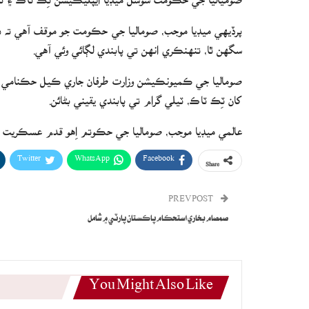
پرڏيهي ميڊيا موجب، صوماليا جي حڪومت جو موقف آهي ته ده
سگهن ٿا، تنهنڪري انهن تي پابندي لڳائي وئي آهي.
کان ٽِڪ ٽاڪ، ٽيلي گرام تي پابندي يقيني بڻائن.
عالمي ميڊيا موجب، صوماليا جي حڪوتم اِهو قدم عسڪريت پس
Twitter
WhatsApp
Facebook
Share
PREV POST
صمصام بخاري استحڪام پاڪستان پارٽي ۾ شامل
You Might Also Like