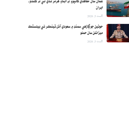
عمان سان معاهدي کانپوءِ به آبناءِ هرمز ٿڏي تي نه کلندو:
ايران
اگست 5, 2026
حوثين جو ڳاڙهي سمنڊ ۾ سعودي آئل ٽينڪر تي بيلسٽڪ
ميزائلن سان حملو
اگست 5, 2026