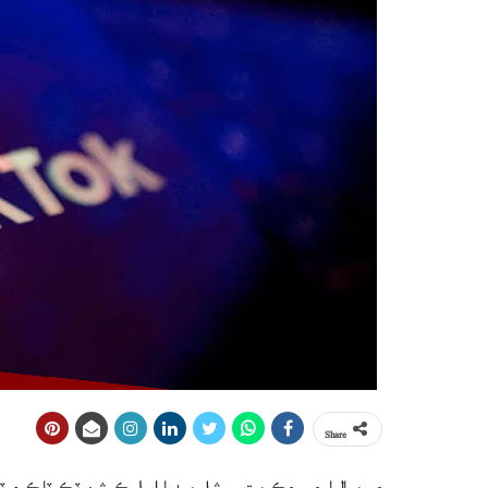
Share
صومياليا جي حڪومت سوشل ميڊيا ايپليڪيشن ٽِڪ ٽاڪ ۽ ٽي