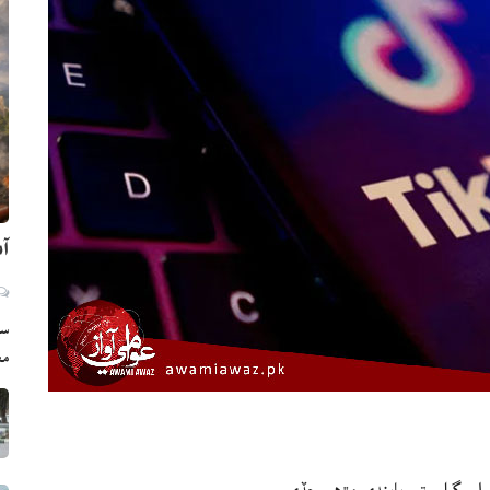
آم
سي
مع
لي گرام تي پابندي مڙهي ڇڏي.