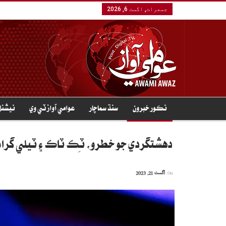
جمعرات, اگست 6, 2026
نڪور خبرون
سنڌ سماچار
عوامي آواز ٽي وي
نيشنل
دهشتگردي جو خطرو، ٽِڪ ٽاڪ ۽ ٽيلي گرام
On
اگست 21, 2023