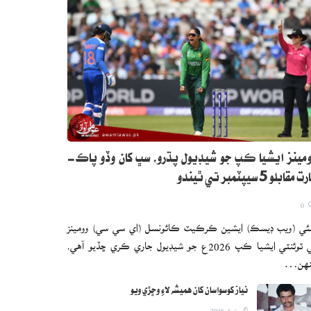
مينز ايشيا ڪپ جو شيڊيول پڌرو، سڀ کان وڏو پاڪ-
 مقابلو 5 سيپٽمبر تي ٿيندو
0
ئي (ويب ڊيسڪ) ايشين ڪرڪيٽ ڪائونسل (اي سي سي) وومينز
ٽي ٽوئنٽي ايشيا ڪپ 2026ع جو شيڊيول جاري ڪري ڇڏيو آهي،
نهن…
نياز کوسواسان کان هميشه لاءِ وڇڙي ويو
اگست 6, 2026