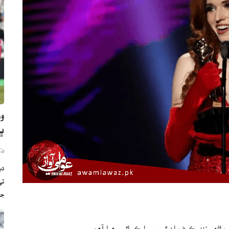
وو
ڀارت
دب
ج
ماڻهو ننڊ ڪرڻ مان ئي پيسا ڪمائي رهيا آهن.