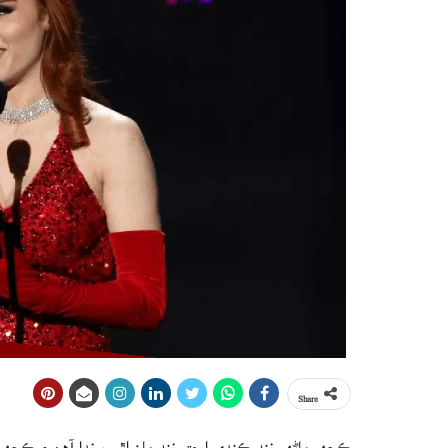
Share
ڪجهه ماڻهو ننڊ ڪندي اوچتو ننڊ مان اٿي پوندا آهن ۽ ڪجهه 