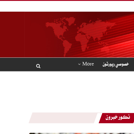
خصوصي رپورٽون
More
نڪور خبرون