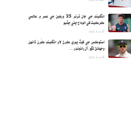
انگلينڊ جي جان ٽرنر 25 ورهين جي عمر ۾ عالمي
ڪرڪيٽ کي الوداع چئي ڇڏيو
اگست 6, 2026
اسٽوڪس جي کوٽ پوري ڪرڻ لاءِ انگلينڊ ڪُرن ڏانهن
وجهائڻ لڳو، آل رائونڊر…
اگست 6, 2026