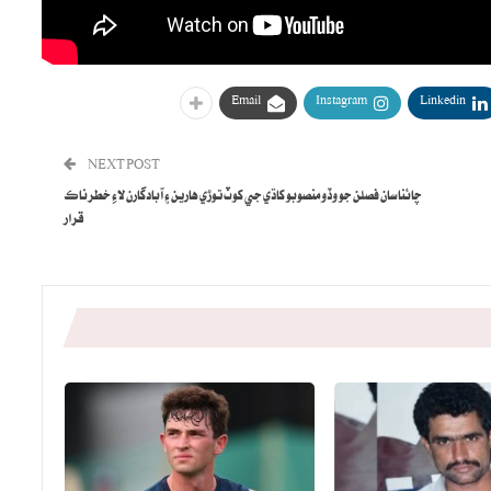
Email
Instagram
Linkedin
NEXT POST
چائنا سان فصلن جو وڏو منصوبو کاڌي جي کوٽ توڙي هارين ۽ آبادگارن لاءِ خطرناڪ
قرار