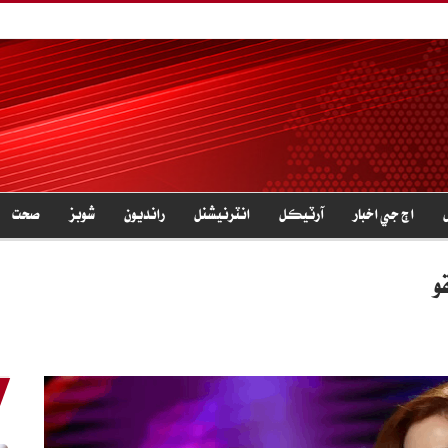
اڄ جي اخبار
آرٽيڪل
انٽرنيشنل
رانديون
شوبز
صحت
و