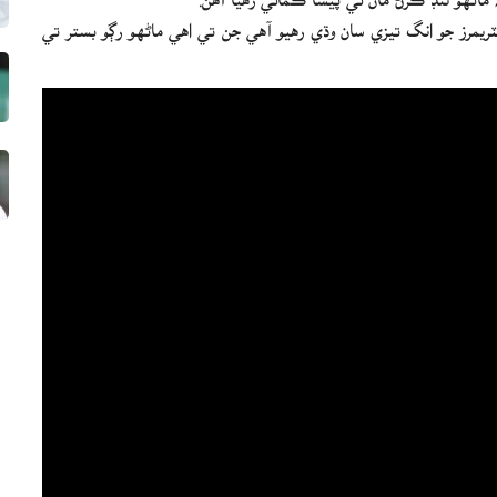
ريمرز جو انگ تيزي سان وڌي رهيو آهي جن تي اهي ماڻهو رڳو بستر تي