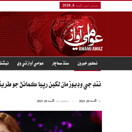
جمعرات, اگست 6, 2026
نڪور خبرون
سنڌ سماچار
عوامي آواز ٽي وي
نيشنل
ننڊ جي وڊيوز مان لکين رپيا ڪمائڻ جو طريق
On
اگست 20, 2023
Last updated
اگست 20, 2023