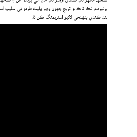
يوٽيوب، ٽڪ ٽاڪ ۽ ٽويچ جهڙن وڊيو پليٽ فارمز تي سليپ اسٽ
ننڊ ڪندي پنهنجي لائيو اسٽريمنگ ڪن ٿا.